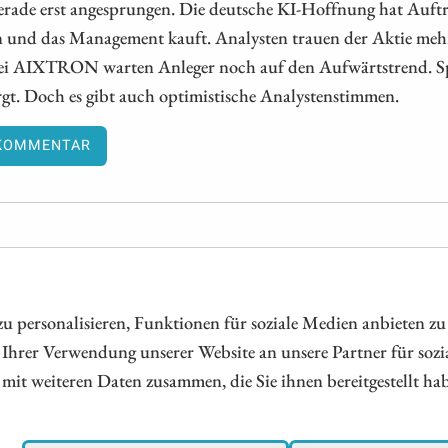
erade erst angesprungen. Die deutsche KI-Hoffnung hat Auft
n und das Management kauft. Analysten trauen der Aktie mehr a
Bei AIXTRON warten Anleger noch auf den Aufwärtstrend. Sp
gt. Doch es gibt auch optimistische Analystenstimmen.
KOMMENTAR
 personalisieren, Funktionen für soziale Medien anbieten zu
 Ihrer Verwendung unserer Website an unsere Partner für soz
Börsianer zu ESG bewussten Unternehmen aus allen Teilen der We
mit weiteren Daten zusammen, die Sie ihnen bereitgestellt h