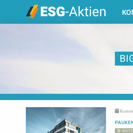
KO
BI
Kommen
PAUKEN
BIOT