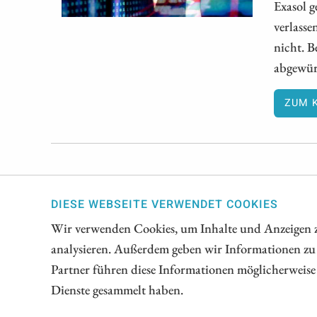
Exasol g
verlasse
nicht. 
abgewür
ZUM 
1
DIESE WEBSEITE VERWENDET COOKIES
Wir verwenden Cookies, um Inhalte und Anzeigen zu
analysieren. Außerdem geben wir Informationen zu
// www.esg-aktien.de - © 2026 - Informationen für 
Partner führen diese Informationen möglicherweise 
Dienste gesammelt haben.