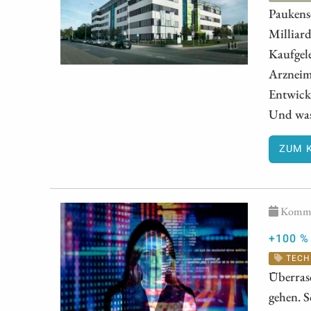
Paukens
Milliard
Kaufgel
Arzneimi
Entwick
Und was
ZUM 
Kommen
+100 %
TECH
Überras
gehen. S