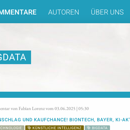
MMENTARE
AUTOREN
ÜBER UNS
GDATA
tar von Fabian Lorenz vom 03.06.2025 | 05:30
SCHLAG UND KAUFCHANCE! BIONTECH, BAYER, KI-A
ECHNOLOGIE
KÜNSTLICHE INTELLIGENZ
BIGDATA