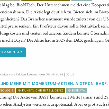
chlag bei BioNTech. Der Unternehmen meldet eine Kooperatio
eneinnahmen. Die Aktie legt deutlich zu. Bieten sich im Bio
egenheiten? Das Branchensentiment wurde zuletzt von der US-
ttelpreise senken. Ein Profiteur davon sollte NetraMark sei
lungskosten und -zeiten reduzieren. Zudem könnte Übernahmef
 macht Bayer? Die Aktie hat in 2025 den DAX geschlagen. Gi
KOMMENTAR
tar von Fabian Lorenz vom 04.04.2024 | 05:05
 UND MEHR MIT MOMENTUM-AKTIEN: AIXTRON, BASF,
NOLOGIE
KÜNSTLICHE INTELLIGENZ
BIGDATA
chung! Die Aktie von BASF konnte seit Mitte Januar rund 2
o sehen Analysten weiteres Kurspotenzial. Aber es gibt auch s