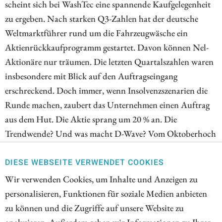
scheint sich bei WashTec eine spannende Kaufgelegenheit
zu ergeben. Nach starken Q3-Zahlen hat der deutsche
Weltmarktführer rund um die Fahrzeugwäsche ein
Aktienrückkaufprogramm gestartet. Davon können Nel-
Aktionäre nur träumen. Die letzten Quartalszahlen waren
insbesondere mit Blick auf den Auftragseingang
erschreckend. Doch immer, wenn Insolvenzszenarien die
Runde machen, zaubert das Unternehmen einen Auftrag
aus dem Hut. Die Aktie sprang um 20 % an. Die
Trendwende? Und was macht D-Wave? Vom Oktoberhoch
hat die Quantum-Aktie rund 40 % verloren. Die
Quartalszahlen konnten nicht die erhoffte Wende
DIESE WEBSEITE VERWENDET COOKIES
herbeiführen. Immerhin sind Millionen in der Kasse.
Wir verwenden Cookies, um Inhalte und Anzeigen zu
personalisieren, Funktionen für soziale Medien anbieten
ZUM KOMMENTAR
zu können und die Zugriffe auf unsere Website zu
analysieren. Außerdem geben wir Informationen zu Ihrer