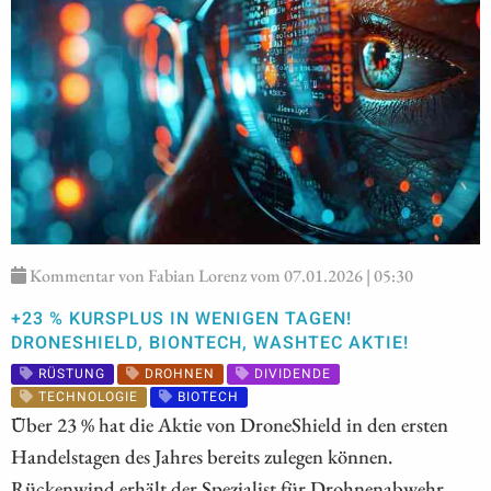
Kommentar von Fabian Lorenz vom 07.01.2026 | 05:30
+23 % KURSPLUS IN WENIGEN TAGEN!
DRONESHIELD, BIONTECH, WASHTEC AKTIE!
RÜSTUNG
DROHNEN
DIVIDENDE
TECHNOLOGIE
BIOTECH
Über 23 % hat die Aktie von DroneShield in den ersten
Handelstagen des Jahres bereits zulegen können.
Rückenwind erhält der Spezialist für Drohnenabwehr