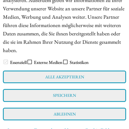
Verwendung unserer Website an unsere Partner für soziale
Medien, Werbung und Analysen weiter. Unsere Partner
1
führen diese Informationen möglicherweise mit weiteren
Daten zusammen, die Sie ihnen bereitgestellt haben oder
die sie im Rahmen Ihrer Nutzung der Dienste gesammelt
haben.
// www.esg-aktien.de - © 2026 - Informationen für Börsianer
zu ESG bewussten Unternehmen aus allen Teilen der Welt
Essenziell
Externe Medien
Statistiken
ALLE AKZEPTIEREN
Impressum
Datenschutz
Interessenskonflikt & Risikohinweis
SPEICHERN
Nutzungsbedingungen
Cookie-Einstellungen
ABLEHNEN