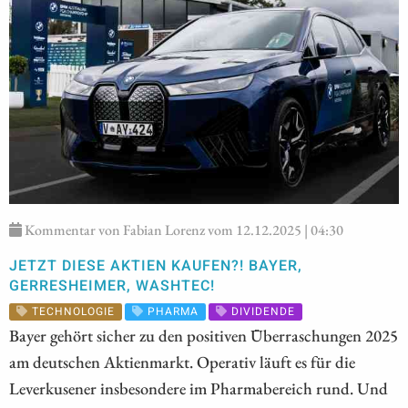
Kommentar von Fabian Lorenz vom 12.12.2025 | 04:30
JETZT DIESE AKTIEN KAUFEN?! BAYER,
GERRESHEIMER, WASHTEC!
TECHNOLOGIE
PHARMA
DIVIDENDE
Bayer gehört sicher zu den positiven Überraschungen 2025
am deutschen Aktienmarkt. Operativ läuft es für die
Leverkusener insbesondere im Pharmabereich rund. Und