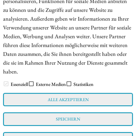
personalisieren, Funktionen für soziale Medien anbieten
ZUM KOMMENTAR
zu können und die Zugriffe auf unsere Website zu
analysieren. Außerdem geben wir Informationen zu Ihrer
Verwendung unserer Website an unsere Partner für soziale
Medien, Werbung und Analysen weiter. Unsere Partner
1
führen diese Informationen möglicherweise mit weiteren
Daten zusammen, die Sie ihnen bereitgestellt haben oder
die sie im Rahmen Ihrer Nutzung der Dienste gesammelt
haben.
// www.esg-aktien.de - © 2026 - Informationen für Börsianer
zu ESG bewussten Unternehmen aus allen Teilen der Welt
Essenziell
Externe Medien
Statistiken
ALLE AKZEPTIEREN
Impressum
Datenschutz
Interessenskonflikt & Risikohinweis
SPEICHERN
Nutzungsbedingungen
Cookie-Einstellungen