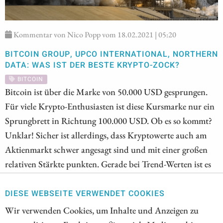
Kommentar von Nico Popp vom 18.02.2021 | 05:20
BITCOIN GROUP, UPCO INTERNATIONAL, NORTHERN
DATA: WAS IST DER BESTE KRYPTO-ZOCK?
BITCOIN
Bitcoin ist über die Marke von 50.000 USD gesprungen.
Für viele Krypto-Enthusiasten ist diese Kursmarke nur ein
Sprungbrett in Richtung 100.000 USD. Ob es so kommt?
Unklar! Sicher ist allerdings, dass Kryptowerte auch am
Aktienmarkt schwer angesagt sind und mit einer großen
relativen Stärkte punkten. Gerade bei Trend-Werten ist es
wichtig, auf Titel mit Momentum zu setzen. Nur dann
kann es auch bei seit Monaten bestehenden Trends noch
DIESE WEBSEITE VERWENDET COOKIES
für nachhaltige Gewinne reichen.
Wir verwenden Cookies, um Inhalte und Anzeigen zu