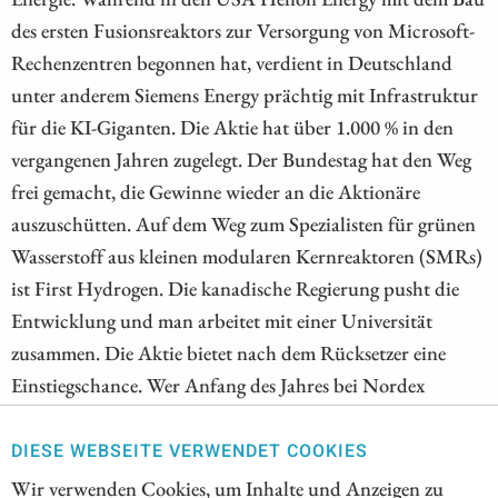
des ersten Fusionsreaktors zur Versorgung von Microsoft-
Rechenzentren begonnen hat, verdient in Deutschland
unter anderem Siemens Energy prächtig mit Infrastruktur
für die KI-Giganten. Die Aktie hat über 1.000 % in den
vergangenen Jahren zugelegt. Der Bundestag hat den Weg
frei gemacht, die Gewinne wieder an die Aktionäre
auszuschütten. Auf dem Weg zum Spezialisten für grünen
Wasserstoff aus kleinen modularen Kernreaktoren (SMRs)
ist First Hydrogen. Die kanadische Regierung pusht die
Entwicklung und man arbeitet mit einer Universität
zusammen. Die Aktie bietet nach dem Rücksetzer eine
Einstiegschance. Wer Anfang des Jahres bei Nordex
eingestiegen ist, hat seine Chance genutzt. Die Aktie gehört
zu den stillen Highlflyern des Jahres. Die Steigerung der
DIESE WEBSEITE VERWENDET COOKIES
Profitabilität läuft.
Wir verwenden Cookies, um Inhalte und Anzeigen zu