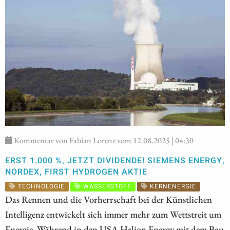
Kommentar von Fabian Lorenz vom 12.08.2025 | 04:30
ERST 1.000 %, JETZT DIVIDENDE! SIEMENS ENERGY,
NORDEX, FIRST HYDROGEN AKTIE
TECHNOLOGIE
WASSERSTOFF
KERNENERGIE
Das Rennen und die Vorherrschaft bei der Künstlichen
Intelligenz entwickelt sich immer mehr zum Wettstreit um
Energie. Während in den USA Helion Energy mit dem Bau