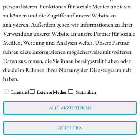
personalisieren, Funktionen für soziale Medien anbieten
ZUM KOMMENTAR
zu können und die Zugriffe auf unsere Website zu
analysieren. Außerdem geben wir Informationen zu Ihrer
Verwendung unserer Website an unsere Partner für soziale
Medien, Werbung und Analysen weiter. Unsere Partner
1
führen diese Informationen möglicherweise mit weiteren
Daten zusammen, die Sie ihnen bereitgestellt haben oder
die sie im Rahmen Ihrer Nutzung der Dienste gesammelt
haben.
// www.esg-aktien.de - © 2026 - Informationen für Börsianer
zu ESG bewussten Unternehmen aus allen Teilen der Welt
Essenziell
Externe Medien
Statistiken
ALLE AKZEPTIEREN
Impressum
Datenschutz
Interessenskonflikt & Risikohinweis
SPEICHERN
Nutzungsbedingungen
Cookie-Einstellungen