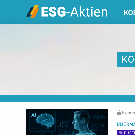
KO
KO
Kommen
ÜBERN
RÜST