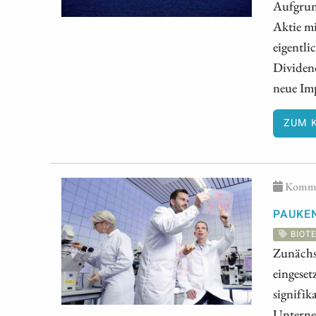
Aufgrun
Aktie mi
eigentli
Dividend
neue Imp
ZUM 
Kommen
PAUKE
BIOT
Zunächs
eingeset
signifik
Unterne