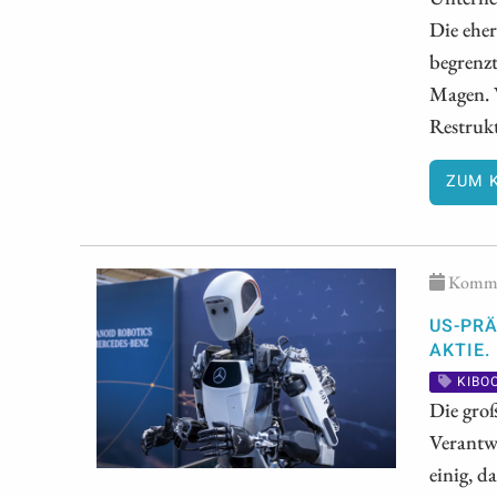
Die eher
begrenz
Magen. 
Restruk
ZUM 
Kommen
US-PRÄ
AKTIE.
KIBO
Die gro
Verantw
einig, d