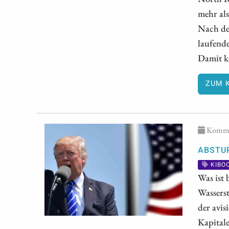
mehr als
Nach de
laufende
Damit ko
ZUM 
Kommen
ABSTUR
KIBO
Was ist 
Wasserst
der avis
Kapital