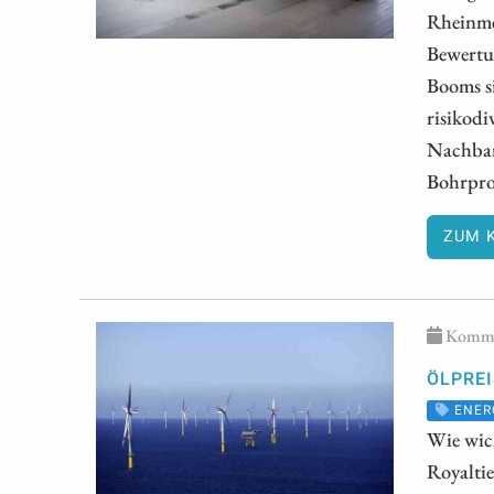
Rheinmet
Bewertu
Booms s
risikodi
Nachbar
Bohrpro
ZUM 
Kommen
ÖLPREI
ENER
Wie wich
Royaltie