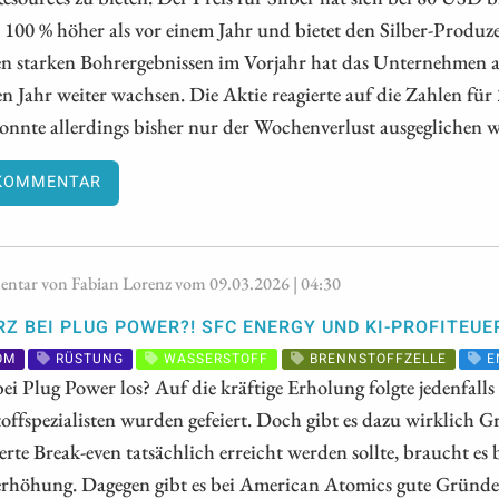
 100 % höher als vor einem Jahr und bietet den Silber-Produz
n starken Bohrergebnissen im Vorjahr hat das Unternehmen am
n Jahr weiter wachsen. Die Aktie reagierte auf die Zahlen f
nnte allerdings bisher nur der Wochenverlust ausgeglichen 
KOMMENTAR
tar von Fabian Lorenz vom 09.03.2026 | 04:30
Z BEI PLUG POWER?! SFC ENERGY UND KI-PROFITEU
OM
RÜSTUNG
WASSERSTOFF
BRENNSTOFFZELLE
E
bei Plug Power los? Auf die kräftige Erholung folgte jedenfall
offspezialisten wurden gefeiert. Doch gibt es dazu wirklich Gr
ierte Break-even tatsächlich erreicht werden sollte, braucht e
erhöhung. Dagegen gibt es bei American Atomics gute Gründe 