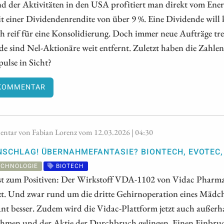
d der Aktivitäten in den USA profitiert man direkt vom Ener
t einer Dividendenrendite von über 9 %. Eine Dividende will 
ch reif für eine Konsolidierung. Doch immer neue Aufträge tr
e sind Nel-Aktionäre weit entfernt. Zuletzt haben die Zahle
ulse in Sicht?
KOMMENTAR
tar von Fabian Lorenz vom 12.03.2026 | 04:30
NSCHLAG! ÜBERNAHMEFANTASIE? BIONTECH, EVOTEC,
ECHNOLOGIE
BIOTECH
t zum Positiven: Der Wirkstoff VDA-1102 von Vidac Pharma
zt. Und zwar rund um die dritte Gehirnoperation eines Mädch
ant besser. Zudem wird die Vidac-Plattform jetzt auch außerh
hmen und der Aktie der Durchbruch gelingen. Einen Einbruch