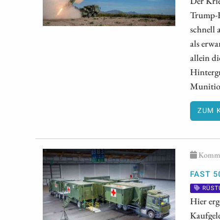
Der Krie
Trump-R
schnell 
als erwa
allein d
Hinterg
Munition
ZUM 
Kommen
FAST 5
RÜST
Hier erg
Kaufgel