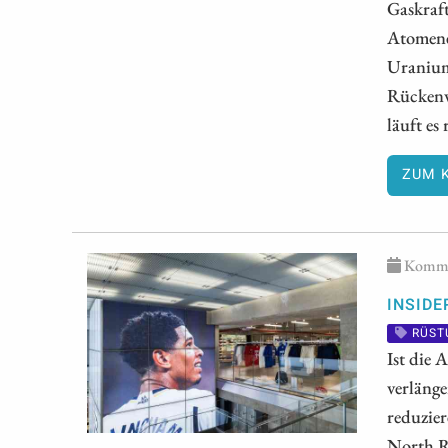
Gaskraft
Atomene
Uranium 
Rückenwi
läuft es
ZUM 
Kommen
INSIDE
RÜST
Ist die 
verlänge
reduzier
North Re