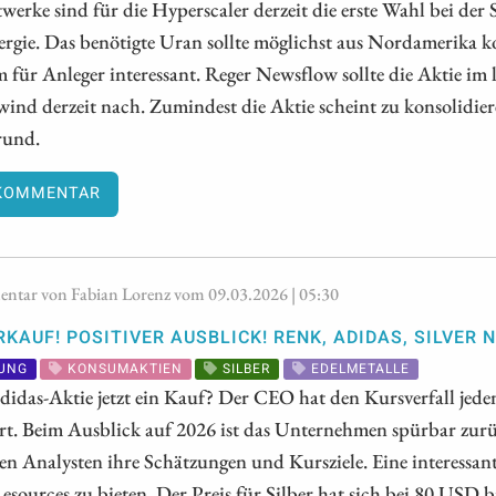
werke sind für die Hyperscaler derzeit die erste Wahl bei der 
rgie. Das benötigte Uran sollte möglichst aus Nordamerika k
für Anleger interessant. Reger Newsflow sollte die Aktie im 
nd derzeit nach. Zumindest die Aktie scheint zu konsolidie
 rund.
KOMMENTAR
tar von Fabian Lorenz vom 09.03.2026 | 05:30
RKAUF! POSITIVER AUSBLICK! RENK, ADIDAS, SILVER
UNG
KONSUMAKTIEN
SILBER
EDELMETALLE
Adidas-Aktie jetzt ein Kauf? Der CEO hat den Kursverfall jeden
rt. Beim Ausblick auf 2026 ist das Unternehmen spürbar zurü
en Analysten ihre Schätzungen und Kursziele. Eine interessante
sources zu bieten. Der Preis für Silber hat sich bei 80 USD b