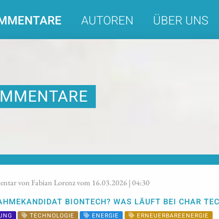
MMENTARE
AUTOREN
ÜBER UNS
MMENTARE
tar von Fabian Lorenz vom 16.03.2026 | 04:30
AHMEKANDIDAT BIONTECH? WAS LÄUFT BEI CHAR TE
UNG
TECHNOLOGIE
ENERGIE
ERNEUERBAREENERGIE