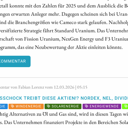
all konnte mit den Zahlen für 2025 und dem Ausblick die Bö
ngen erwarten Anleger mehr. Dagegen scheinen sich bei Uran
ind die Branchengrößen wie Cameco stark gelaufen. Nachholp
versifizierte Strategie fährt Standard Uranium. Das Unterneh
schaft von Fission Uranium, NexGen Energy und F3 Uranium
gramm, das eine Neubewertung der Aktie einleiten könnte.
KOMMENTAR
tar von Fabian Lorenz vom 12.03.2026 | 05:15
SSCHOCK TREIBT DIESE AKTIEN!? NORDEX, NEL, DIVI
GIE
WINDENERGIE
SOLARENERGIE
ENERGIEWENDE
tig Alternativen zu Öl und Gas sind, wird in diesen Tagen wi
s. Das Unternehmen finanziert Projekte in den Bereichen Sol