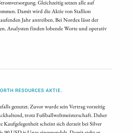
Stromversorgung. Gleichzeitig setzen alle auf
ommen. Damit wird die Aktie von Stallion
laufenden Jahr antreiben. Bei Nordex lässt der
ren. Analysten finden lobende Worte und operativ
 NORTH RESOURCES AKTIE.
falls genutzt. Zuvor wurde sein Vertrag vorzeitig
ckhaltend, trotz Fußballweltmeisterschaft. Daher
 Kaufgelegenheit scheint sich derzeit bei Silver
is 90 USD je Unze eingependelt. Damit steht er