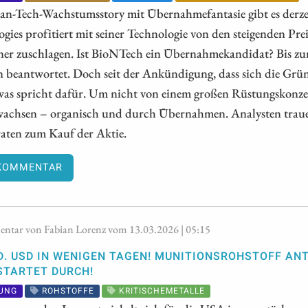
ean-Tech-Wachstumsstory mit Übernahmefantasie gibt es der
gies profitiert mit seiner Technologie von den steigenden Prei
tner zuschlagen. Ist BioNTech ein Übernahmekandidat? Bis zu
 beantwortet. Doch seit der Ankündigung, dass sich die Grün
was spricht dafür. Um nicht von einem großen Rüstungskonzer
 wachsen – organisch und durch Übernahmen. Analysten tra
raten zum Kauf der Aktie.
KOMMENTAR
tar von Fabian Lorenz vom 13.03.2026 | 05:15
D. USD IN WENIGEN TAGEN! MUNITIONSROHSTOFF A
STARTET DURCH!
UNG
ROHSTOFFE
KRITISCHEMETALLE