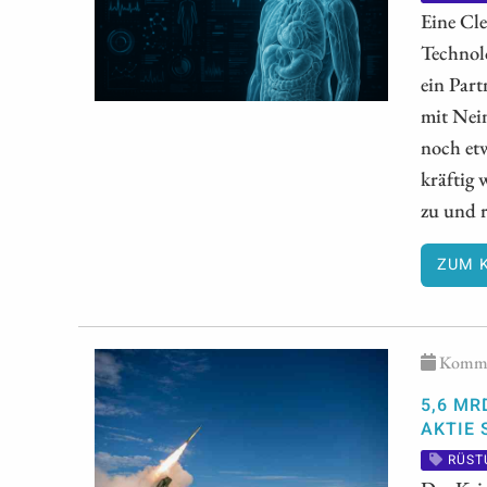
Eine Cl
Technolo
ein Par
mit Nein
noch et
kräftig
zu und 
ZUM 
Kommen
5,6 MR
AKTIE 
RÜST