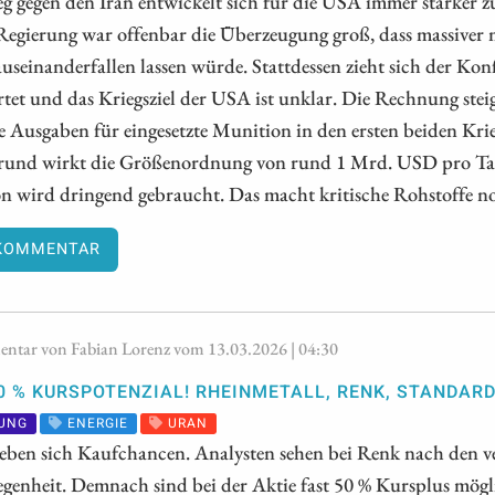
g gegen den Iran entwickelt sich für die USA immer stärker z
egierung war offenbar die Überzeugung groß, dass massiver m
auseinanderfallen lassen würde. Stattdessen zieht sich der Konf
rtet und das Kriegsziel der USA ist unklar. Die Rechnung stei
ie Ausgaben für eingesetzte Munition in den ersten beiden Kr
rund wirkt die Größenordnung von rund 1 Mrd. USD pro Tag in
 wird dringend gebraucht. Das macht kritische Rohstoffe noc
KOMMENTAR
tar von Fabian Lorenz vom 13.03.2026 | 04:30
0 % KURSPOTENZIAL! RHEINMETALL, RENK, STANDAR
UNG
ENERGIE
URAN
eben sich Kaufchancen. Analysten sehen bei Renk nach den ve
egenheit. Demnach sind bei der Aktie fast 50 % Kursplus mög