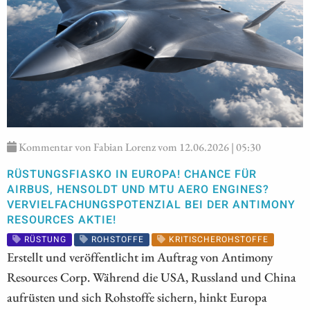
Kommentar von Fabian Lorenz vom 12.06.2026 | 05:30
RÜSTUNGSFIASKO IN EUROPA! CHANCE FÜR
AIRBUS, HENSOLDT UND MTU AERO ENGINES?
VERVIELFACHUNGSPOTENZIAL BEI DER ANTIMONY
RESOURCES AKTIE!
RÜSTUNG
ROHSTOFFE
KRITISCHEROHSTOFFE
Erstellt und veröffentlicht im Auftrag von Antimony
Resources Corp. Während die USA, Russland und China
aufrüsten und sich Rohstoffe sichern, hinkt Europa