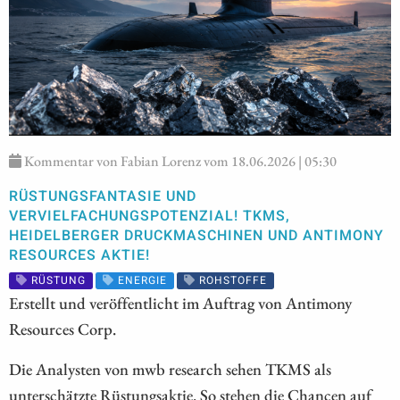
Kommentar von Fabian Lorenz vom 18.06.2026 | 05:30
RÜSTUNGSFANTASIE UND
VERVIELFACHUNGSPOTENZIAL! TKMS,
HEIDELBERGER DRUCKMASCHINEN UND ANTIMONY
RESOURCES AKTIE!
RÜSTUNG
ENERGIE
ROHSTOFFE
Erstellt und veröffentlicht im Auftrag von Antimony
Resources Corp.
Die Analysten von mwb research sehen TKMS als
unterschätzte Rüstungsaktie. So stehen die Chancen auf