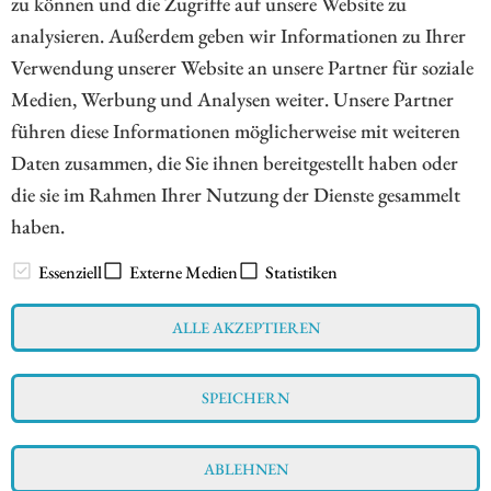
zu können und die Zugriffe auf unsere Website zu
analysieren. Außerdem geben wir Informationen zu Ihrer
Verwendung unserer Website an unsere Partner für soziale
Medien, Werbung und Analysen weiter. Unsere Partner
1
2
3
4
5
6
7
führen diese Informationen möglicherweise mit weiteren
Daten zusammen, die Sie ihnen bereitgestellt haben oder
die sie im Rahmen Ihrer Nutzung der Dienste gesammelt
haben.
// www.esg-aktien.de - © 2026 - Informationen für Börsianer
zu ESG bewussten Unternehmen aus allen Teilen der Welt
Essenziell
Externe Medien
Statistiken
ALLE AKZEPTIEREN
Impressum
Datenschutz
Interessenskonflikt & Risikohinweis
SPEICHERN
Nutzungsbedingungen
Cookie-Einstellungen
ABLEHNEN