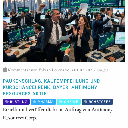
Kommentar von Fabian Lorenz vom 01.07.2026 | 04:30
PAUKENSCHLAG, KAUFEMPFEHLUNG UND
KURSCHANCE! RENK, BAYER, ANTIMONY
RESOURCES AKTIE!
RÜSTUNG
PHARMA
CHEMIE
ROHSTOFFE
Erstellt und veröffentlicht im Auftrag von Antimony
Resources Corp.