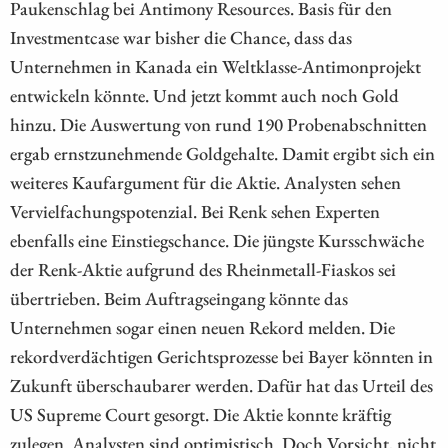
Paukenschlag bei Antimony Resources. Basis für den
Investmentcase war bisher die Chance, dass das
Unternehmen in Kanada ein Weltklasse-Antimonprojekt
entwickeln könnte. Und jetzt kommt auch noch Gold
hinzu. Die Auswertung von rund 190 Probenabschnitten
ergab ernstzunehmende Goldgehalte. Damit ergibt sich ein
weiteres Kaufargument für die Aktie. Analysten sehen
Vervielfachungspotenzial. Bei Renk sehen Experten
ebenfalls eine Einstiegschance. Die jüngste Kursschwäche
der Renk-Aktie aufgrund des Rheinmetall-Fiaskos sei
übertrieben. Beim Auftragseingang könnte das
Unternehmen sogar einen neuen Rekord melden. Die
rekordverdächtigen Gerichtsprozesse bei Bayer könnten in
Zukunft überschaubarer werden. Dafür hat das Urteil des
US Supreme Court gesorgt. Die Aktie konnte kräftig
zulegen. Analysten sind optimistisch. Doch Vorsicht, nicht