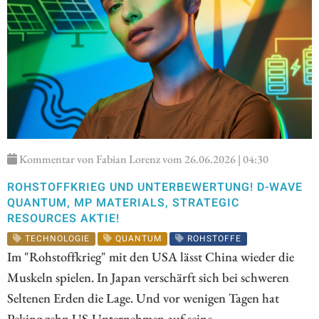
Kommentar von Fabian Lorenz vom 26.06.2026 | 04:30
ROHSTOFFKRIEG UND UNTERBEWERTUNG! D-WAVE
QUANTUM, MP MATERIALS, STRATEGIC
RESOURCES AKTIE!
TECHNOLOGIE
QUANTUM
ROHSTOFFE
Im "Rohstoffkrieg" mit den USA lässt China wieder die
Muskeln spielen. In Japan verschärft sich bei schweren
Seltenen Erden die Lage. Und vor wenigen Tagen hat
Peking zehn US-Unternehmen auf seine