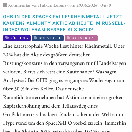
Kommentar von Fabian Lorenz vom 29.06.2026 | 04:30
OHB IN DER SPACEX-FALLE! RHEINMETALL JETZT
KAUFEN? ALMONTY AKTIE AB HEUTE IM RUSSELL-
INDEX! WOLFRAM BESSER ALS GOLD!
RÜSTUNG
ROHSTOFFE
RAUMFAHRT
Eine katastrophale Woche liegt hinter Rheinmetall. Über
20 % hat die Aktie des größten deutschen
Rüstungskonzerns in den vergangenen fünf Handelstagen
verloren. Bietet sich jetzt eine Kaufchance? Was sagen
Analysten? Bei OHB ging es vergangene Woche sogar um
über 30 % in den Keller. Das deutsche
Raumfahrtunternehmen hat Aktionäre mit einer großen
Kapitalerhöhung und dem Teilausstieg eines
Großaktionärs schockiert. Zudem scheint der Weltraum-
Hype rund um den SpaceX-IPO vorbei zu sein. Immerhin
liegt die Aktie in 2026 weiterhin über 100 % vorne.