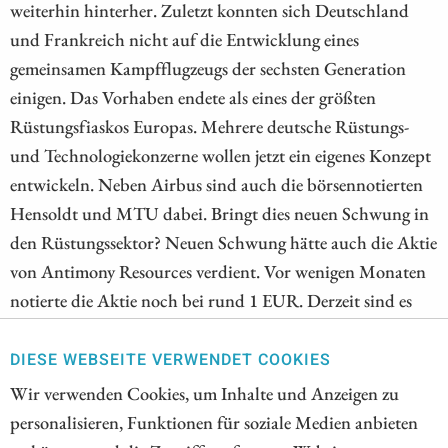
weiterhin hinterher. Zuletzt konnten sich Deutschland
und Frankreich nicht auf die Entwicklung eines
gemeinsamen Kampfflugzeugs der sechsten Generation
einigen. Das Vorhaben endete als eines der größten
Rüstungsfiaskos Europas. Mehrere deutsche Rüstungs-
und Technologiekonzerne wollen jetzt ein eigenes Konzept
entwickeln. Neben Airbus sind auch die börsennotierten
Hensoldt und MTU dabei. Bringt dies neuen Schwung in
den Rüstungssektor? Neuen Schwung hätte auch die Aktie
von Antimony Resources verdient. Vor wenigen Monaten
notierte die Aktie noch bei rund 1 EUR. Derzeit sind es
0,39 EUR. Dabei sind die jüngsten Bohrergebnisse des
Antimon-Explorers erneut positiv. Analysten sehen
DIESE WEBSEITE VERWENDET COOKIES
jedenfalls Vervielfachungspotenzial.
Wir verwenden Cookies, um Inhalte und Anzeigen zu
personalisieren, Funktionen für soziale Medien anbieten
ZUM KOMMENTAR