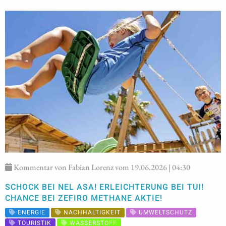
Kommentar von Fabian Lorenz vom 19.06.2026 | 04:30
SCHOCK BEI NEL ASA! ERLEICHTERUNG BEI TUI!
CHANCE BEI ZEFIRO METHANE AKTIE!
ENERGIE
NACHHALTIGKEIT
UMWELTSCHUTZ
TOURISTIK
WASSERSTOFF