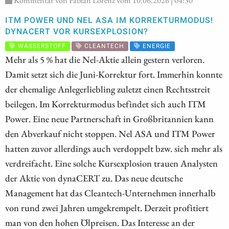
Kommentar von Fabian Lorenz vom 10.06.2026 | 04:30
ITM POWER UND NEL ASA IM KORREKTURMODUS!
DYNACERT VOR KURSEXPLOSION?
WASSERSTOFF
CLEANTECH
ENERGIE
Mehr als 5 % hat die Nel-Aktie allein gestern verloren.
Damit setzt sich die Juni-Korrektur fort. Immerhin konnte
der ehemalige Anlegerliebling zuletzt einen Rechtsstreit
beilegen. Im Korrekturmodus befindet sich auch ITM
Power. Eine neue Partnerschaft in Großbritannien kann
den Abverkauf nicht stoppen. Nel ASA und ITM Power
hatten zuvor allerdings auch verdoppelt bzw. sich mehr als
verdreifacht. Eine solche Kursexplosion trauen Analysten
der Aktie von dynaCERT zu. Das neue deutsche
Management hat das Cleantech-Unternehmen innerhalb
von rund zwei Jahren umgekrempelt. Derzeit profitiert
man von den hohen Ölpreisen. Das Interesse an der