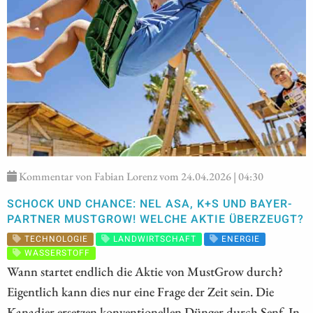
Kommentar von Fabian Lorenz vom 24.04.2026 | 04:30
SCHOCK UND CHANCE: NEL ASA, K+S UND BAYER-
PARTNER MUSTGROW! WELCHE AKTIE ÜBERZEUGT?
TECHNOLOGIE
LANDWIRTSCHAFT
ENERGIE
WASSERSTOFF
Wann startet endlich die Aktie von MustGrow durch?
Eigentlich kann dies nur eine Frage der Zeit sein. Die
Kanadier ersetzen konventionellen Dünger durch Senf. In