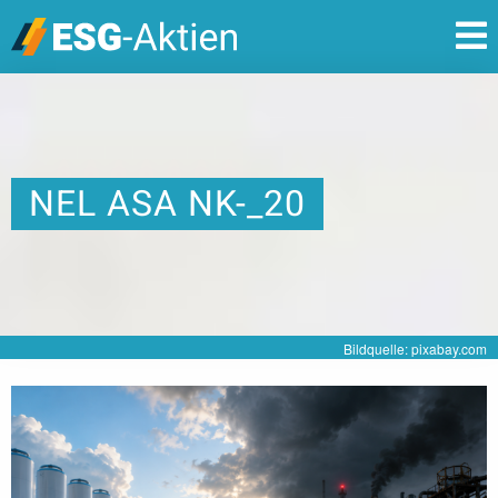
NEL ASA NK-_20
Bildquelle: pixabay.com