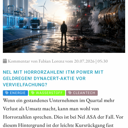
Kommentar von Fabian Lorenz vom 20.07.2026 | 05:30
NEL MIT HORRORZAHLEN! ITM POWER MIT
GELDREGEN! DYNACERT-AKTIE VOR
VERVIELFACHUNG?
ENERGIE
WASSERSTOFF
CLEANTECH
Wenn ein gestandenes Unternehmen im Quartal mehr
Verlust als Umsatz macht, kann man wohl von
Horrorzahlen sprechen. Dies ist bei Nel ASA der Fall. Vor
diesem Hintergrund ist der leichte Kursrückgang fast