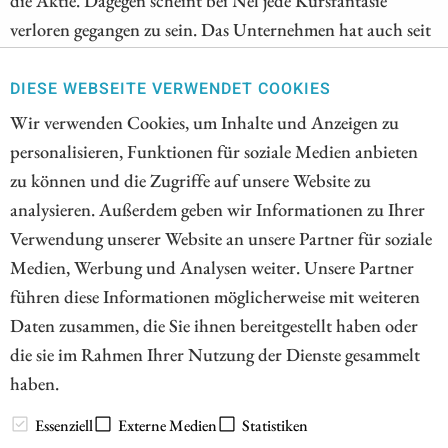
die Aktie. Dagegen scheint bei Nel jede Kursfantasie
verloren gegangen zu sein. Das Unternehmen hat auch seit
einer gefühlten Ewigkeit keine News mehr veröffentlicht
und kein Analyst rät zum Kauf der Aktie. Doch
DIESE WEBSEITE VERWENDET COOKIES
kommende Woche wird es spannend.
Wir verwenden Cookies, um Inhalte und Anzeigen zu
personalisieren, Funktionen für soziale Medien anbieten
ZUM KOMMENTAR
zu können und die Zugriffe auf unsere Website zu
analysieren. Außerdem geben wir Informationen zu Ihrer
Verwendung unserer Website an unsere Partner für soziale
Medien, Werbung und Analysen weiter. Unsere Partner
1
2
3
4
5
6
7
führen diese Informationen möglicherweise mit weiteren
Daten zusammen, die Sie ihnen bereitgestellt haben oder
die sie im Rahmen Ihrer Nutzung der Dienste gesammelt
haben.
// www.esg-aktien.de - © 2026 - Informationen für Börsianer
zu ESG bewussten Unternehmen aus allen Teilen der Welt
Essenziell
Externe Medien
Statistiken