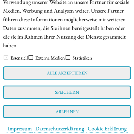
Verwendung unserer Website an unsere Partner für soziale
Medien, Werbung und Analysen weiter. Unsere Partner
ZUM KOMMENTAR
führen diese Informationen möglicherweise mit weiteren
Daten zusammen, die Sie ihnen bereitgestellt haben oder
die sie im Rahmen Ihrer Nutzung der Dienste gesammelt
haben.
// www.esg-aktien.de - © 2026 - Informationen für Börsianer
zu ESG bewussten Unternehmen aus allen Teilen der Welt
Essenziell
Externe Medien
Statistiken
ALLE AKZEPTIEREN
Impressum
Datenschutz
Interessenskonflikt & Risikohinweis
SPEICHERN
Nutzungsbedingungen
Cookie-Einstellungen
ABLEHNEN
Impressum
Datenschutzerklärung
Cookie Erklärung