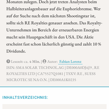
Monaten zulegen. Doch jetzt treten Analysten beim
Halbleiteranlagenbauer auf die Euphoriebremse. Wer
auf der Suche nach dem nächsten Shootingstar ist,
sollte sich RE Royalties genauer ansehen. Das Royalty-
Unternehmen im Bereich der erneuerbaren Energien
macht sein Hauptgeschäft in den USA. Die Aktie
erscheint fast schon lächerlich günstig und zahlt 10 %
Dividende.
Lesezeit: ca.
4 Min.
|
Autor:
Fabian Lorenz
ISIN: SMA SOLAR TECHNOL.AG | DE000A0DJ6J9 , RE
ROYALTIES LTD | CA75527Q1081 | TSXV: RE , SUESS
MICROTEC SE NA O.N. | DE000A1K0235
INHALTSVERZEICHNIS: