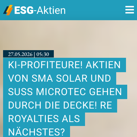
27.05.2026 | 05:30
KI-PROFITEURE! AKTIEN
VON SMA SOLAR UND
SUSS MICROTEC GEHEN
DURCH DIE DECKE! RE
ROYALTIES ALS
NÄCHSTES?