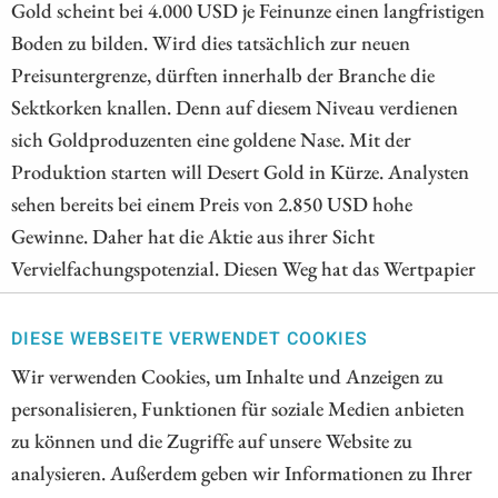
Gold scheint bei 4.000 USD je Feinunze einen langfristigen
Boden zu bilden. Wird dies tatsächlich zur neuen
Preisuntergrenze, dürften innerhalb der Branche die
Sektkorken knallen. Denn auf diesem Niveau verdienen
sich Goldproduzenten eine goldene Nase. Mit der
Produktion starten will Desert Gold in Kürze. Analysten
sehen bereits bei einem Preis von 2.850 USD hohe
Gewinne. Daher hat die Aktie aus ihrer Sicht
Vervielfachungspotenzial. Diesen Weg hat das Wertpapier
von Nordex in den vergangenen Jahren bereits genommen.
Daher ist es auch nicht verwunderlich, dass die Aktie auf
DIESE WEBSEITE VERWENDET COOKIES
die starken Quartalszahlen verhalten reagiert hat. Ein
Wir verwenden Cookies, um Inhalte und Anzeigen zu
Analyst rät sogar zum Verkauf. Überraschender war der
personalisieren, Funktionen für soziale Medien anbieten
Abverkauf nach den starken Zahlen bei First Majestic
zu können und die Zugriffe auf unsere Website zu
Silver. Dabei scheint auch der Silberpreis endlich einen
analysieren. Außerdem geben wir Informationen zu Ihrer
Boden gefunden zu haben.