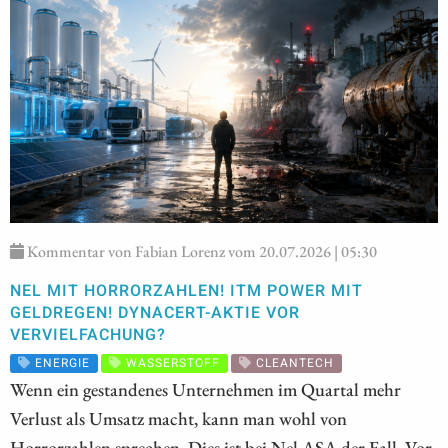
Kommentar von Fabian Lorenz vom 20.07.2026 | 05:30
NEL MIT HORRORZAHLEN! ITM POWER MIT
GELDREGEN! DYNACERT-AKTIE VOR
VERVIELFACHUNG?
ENERGIE
WASSERSTOFF
CLEANTECH
Wenn ein gestandenes Unternehmen im Quartal mehr
Verlust als Umsatz macht, kann man wohl von
Horrorzahlen sprechen. Dies ist bei Nel ASA der Fall. Vor