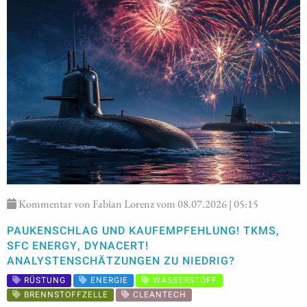
Kommentar von Fabian Lorenz vom 08.07.2026 | 05:15
PAUKENSCHLAG UND KAUFEMPFEHLUNG! TKMS,
SFC ENERGY, DYNACERT!
ANALYSTENSCHÄTZUNGEN ZU NIEDRIG?
RÜSTUNG
ENERGIE
WASSERSTOFF
BRENNSTOFFZELLE
CLEANTECH