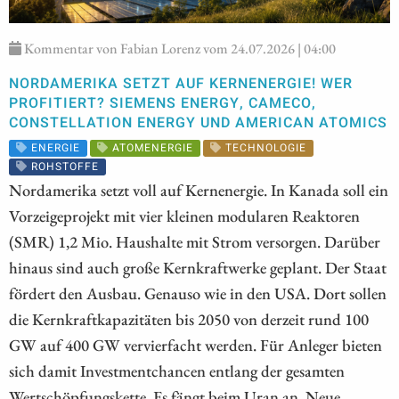
Kommentar von Fabian Lorenz vom 24.07.2026 | 04:00
NORDAMERIKA SETZT AUF KERNENERGIE! WER
PROFITIERT? SIEMENS ENERGY, CAMECO,
CONSTELLATION ENERGY UND AMERICAN ATOMICS
ENERGIE
ATOMENERGIE
TECHNOLOGIE
ROHSTOFFE
Nordamerika setzt voll auf Kernenergie. In Kanada soll ein
Vorzeigeprojekt mit vier kleinen modularen Reaktoren
(SMR) 1,2 Mio. Haushalte mit Strom versorgen. Darüber
hinaus sind auch große Kernkraftwerke geplant. Der Staat
fördert den Ausbau. Genauso wie in den USA. Dort sollen
die Kernkraftkapazitäten bis 2050 von derzeit rund 100
GW auf 400 GW vervierfacht werden. Für Anleger bieten
sich damit Investmentchancen entlang der gesamten
Wertschöpfungskette. Es fängt beim Uran an. Neue