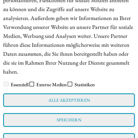
ZUM KOMMENTAR
zu können und die Zugriffe auf unsere Website zu
analysieren. Außerdem geben wir Informationen zu Ihrer
Verwendung unserer Website an unsere Partner für soziale
Medien, Werbung und Analysen weiter. Unsere Partner
1
2
3
4
5
6
7
führen diese Informationen möglicherweise mit weiteren
Daten zusammen, die Sie ihnen bereitgestellt haben oder
die sie im Rahmen Ihrer Nutzung der Dienste gesammelt
haben.
// www.esg-aktien.de - © 2026 - Informationen für Börsianer
zu ESG bewussten Unternehmen aus allen Teilen der Welt
Essenziell
Externe Medien
Statistiken
ALLE AKZEPTIEREN
Impressum
Datenschutz
Interessenskonflikt & Risikohinweis
SPEICHERN
Nutzungsbedingungen
Cookie-Einstellungen