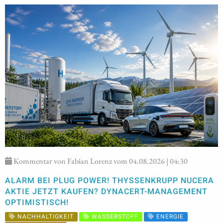
Kommentar von Fabian Lorenz vom 04.08.2026 | 04:30
ALARM BEI PLUG POWER! THYSSENKRUPP NUCERA
AKTIE JETZT KAUFEN? DYNACERT-MANAGEMENT
OPTIMISTISCH!
NACHHALTIGKEIT
WASSERSTOFF
ENERGIE