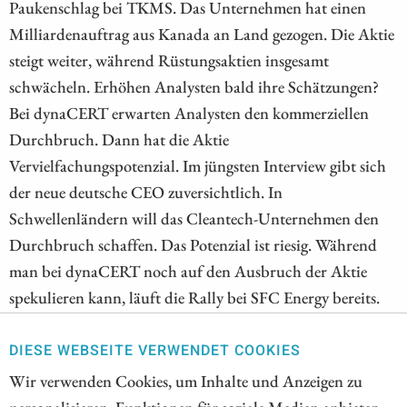
Paukenschlag bei TKMS. Das Unternehmen hat einen
Milliardenauftrag aus Kanada an Land gezogen. Die Aktie
steigt weiter, während Rüstungsaktien insgesamt
schwächeln. Erhöhen Analysten bald ihre Schätzungen?
Bei dynaCERT erwarten Analysten den kommerziellen
Durchbruch. Dann hat die Aktie
Vervielfachungspotenzial. Im jüngsten Interview gibt sich
der neue deutsche CEO zuversichtlich. In
Schwellenländern will das Cleantech-Unternehmen den
Durchbruch schaffen. Das Potenzial ist riesig. Während
man bei dynaCERT noch auf den Ausbruch der Aktie
spekulieren kann, läuft die Rally bei SFC Energy bereits.
Im laufenden Jahr hat der Kurs um über 70 % zulegen
können. Analysten bewerten die jüngste Übernahme
DIESE WEBSEITE VERWENDET COOKIES
positiv und sehen weiteres Kurspotenzial.
Wir verwenden Cookies, um Inhalte und Anzeigen zu
personalisieren, Funktionen für soziale Medien anbieten