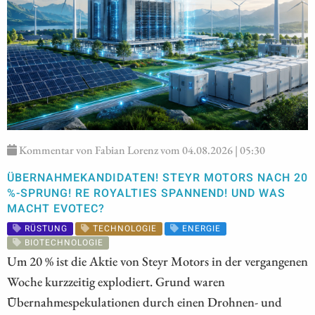
Kommentar von Fabian Lorenz vom 04.08.2026 | 05:30
ÜBERNAHMEKANDIDATEN! STEYR MOTORS NACH 20
%-SPRUNG! RE ROYALTIES SPANNEND! UND WAS
MACHT EVOTEC?
RÜSTUNG
TECHNOLOGIE
ENERGIE
BIOTECHNOLOGIE
Um 20 % ist die Aktie von Steyr Motors in der vergangenen
Woche kurzzeitig explodiert. Grund waren
Übernahmespekulationen durch einen Drohnen- und