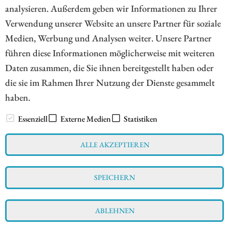
Börsianer die Kapitalmärkte seit rund zwanzig Jahren. Mit
analysieren. Außerdem geben wir Informationen zu Ihrer
einem Faible für kleinere Unternehmen ausgestattet, ist er
Verwendung unserer Website an unsere Partner für soziale
ständig auf der Suche nach spannenden Investmentstorys
Medien, Werbung und Analysen weiter. Unsere Partner
führen diese Informationen möglicherweise mit weiteren
Mehr zum Autor
Daten zusammen, die Sie ihnen bereitgestellt haben oder
die sie im Rahmen Ihrer Nutzung der Dienste gesammelt
haben.
// www.esg-aktien.de - © 2026 - Informationen für Börsianer
zu ESG bewussten Unternehmen aus allen Teilen der Welt
Essenziell
Externe Medien
Statistiken
ALLE AKZEPTIEREN
Impressum
Datenschutz
Interessenskonflikt & Risikohinweis
SPEICHERN
Nutzungsbedingungen
Cookie-Einstellungen
ABLEHNEN