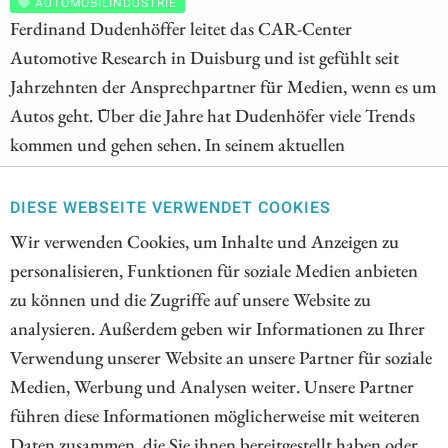
AUTOMOBILINDUSTRIE
Ferdinand Dudenhöffer leitet das CAR-Center
Automotive Research in Duisburg und ist gefühlt seit
Jahrzehnten der Ansprechpartner für Medien, wenn es um
Autos geht. Über die Jahre hat Dudenhöfer viele Trends
kommen und gehen sehen. In seinem aktuellen
Gastkommentar im Handelsblatt hat Dudenhöffer kein
Blatt vor den Mund genommen und eine Neuerung
DIESE WEBSEITE VERWENDET COOKIES
identifiziert, die unabhängig von der Elektrifizierung der
Wir verwenden Cookies, um Inhalte und Anzeigen zu
Branche über Sieg und Niederlage entscheiden kann – was
personalisieren, Funktionen für soziale Medien anbieten
New Manufacturing wirklich bedeutet und wie sich der
zu können und die Zugriffe auf unsere Website zu
Umbruch für Auto-Aktien auswirken könnte. Eine
analysieren. Außerdem geben wir Informationen zu Ihrer
Bestandsaufnahme.
Verwendung unserer Website an unsere Partner für soziale
Medien, Werbung und Analysen weiter. Unsere Partner
ZUM KOMMENTAR
führen diese Informationen möglicherweise mit weiteren
Daten zusammen, die Sie ihnen bereitgestellt haben oder