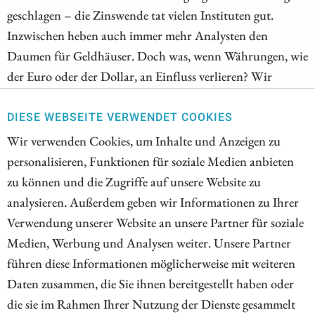
geschlagen – die Zinswende tat vielen Instituten gut.
Inzwischen heben auch immer mehr Analysten den
Daumen für Geldhäuser. Doch was, wenn Währungen, wie
der Euro oder der Dollar, an Einfluss verlieren? Wir
beleuchten geheime Trends, die von asiatischen
Notenbanken ausgehen und die zumindest dafürsprechen,
DIESE WEBSEITE VERWENDET COOKIES
nicht alle Mittel in klassische Währungen zu investieren.
Wir verwenden Cookies, um Inhalte und Anzeigen zu
personalisieren, Funktionen für soziale Medien anbieten
ZUM KOMMENTAR
zu können und die Zugriffe auf unsere Website zu
analysieren. Außerdem geben wir Informationen zu Ihrer
Verwendung unserer Website an unsere Partner für soziale
Medien, Werbung und Analysen weiter. Unsere Partner
1
2
3
4
führen diese Informationen möglicherweise mit weiteren
Daten zusammen, die Sie ihnen bereitgestellt haben oder
die sie im Rahmen Ihrer Nutzung der Dienste gesammelt