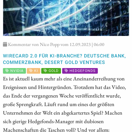
Kommentar von Nico Popp vom 12.09.2023 | 06:00
WIRECARD 2.0 FÜR KI-BRANCHE? DEUTSCHE BANK,
COMMERZBANK, DESERT GOLD VENTURES
NVIDIA
KI
GOLD
HEDGEFONDS
Es ist aktuell kaum mehr als eine Aneinanderreihung von
Ereignissen und Hintergründen. Trotzdem hat das Video,
das Ende der vergangenen Woche veröffentlicht wurde,
große Sprengkraft. Läuft rund um eines der größten
Unternehmen der Welt ein abgekartertes Spiel? Machen
sich gierige Hedgefonds-Manager mit dubiosen
Machenschaften die Taschen voll? Und vor allem: