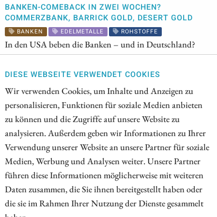
BANKEN-COMEBACK IN ZWEI WOCHEN?
COMMERZBANK, BARRICK GOLD, DESERT GOLD
BANKEN
EDELMETALLE
ROHSTOFFE
In den USA beben die Banken – und in Deutschland?
Nachdem die SVB in den USA mit dem Rücken zur Wand
stand, wettete der Markt auch gegen die Commerzbank
DIESE WEBSEITE VERWENDET COOKIES
und die Deutsche Bank. Inzwischen ist aber wieder Ruhe
Wir verwenden Cookies, um Inhalte und Anzeigen zu
eingekehrt. Wir beleuchten, ob Banken Comeback-
personalisieren, Funktionen für soziale Medien anbieten
Potenzial haben, welche Alternativen es für Anleger im
zu können und die Zugriffe auf unsere Website zu
aktuellen Marktumfeld gibt und lassen Profi-Anleger zu
analysieren. Außerdem geben wir Informationen zu Ihrer
Wort kommen.
Verwendung unserer Website an unsere Partner für soziale
Medien, Werbung und Analysen weiter. Unsere Partner
ZUM KOMMENTAR
führen diese Informationen möglicherweise mit weiteren
Daten zusammen, die Sie ihnen bereitgestellt haben oder
die sie im Rahmen Ihrer Nutzung der Dienste gesammelt
haben.