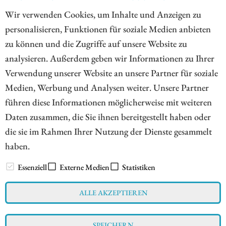
Wir verwenden Cookies, um Inhalte und Anzeigen zu
NICO POPP
personalisieren, Funktionen für soziale Medien anbieten
In Süddeutschland zuhause, begleitet der leidenschaftliche
zu können und die Zugriffe auf unsere Website zu
Börsianer die Kapitalmärkte seit rund zwanzig Jahren. Mit
analysieren. Außerdem geben wir Informationen zu Ihrer
einem Faible für kleinere Unternehmen ausgestattet, ist er
Verwendung unserer Website an unsere Partner für soziale
ständig auf der Suche nach spannenden Investmentstorys
Medien, Werbung und Analysen weiter. Unsere Partner
führen diese Informationen möglicherweise mit weiteren
Mehr zum Autor
Daten zusammen, die Sie ihnen bereitgestellt haben oder
die sie im Rahmen Ihrer Nutzung der Dienste gesammelt
haben.
// www.esg-aktien.de - © 2026 - Informationen für Börsianer
zu ESG bewussten Unternehmen aus allen Teilen der Welt
Essenziell
Externe Medien
Statistiken
ALLE AKZEPTIEREN
Impressum
Datenschutz
Interessenskonflikt & Risikohinweis
SPEICHERN