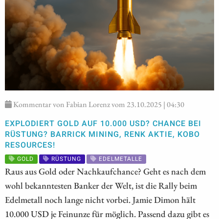
Kommentar von Fabian Lorenz vom 23.10.2025 | 04:30
EXPLODIERT GOLD AUF 10.000 USD? CHANCE BEI
RÜSTUNG? BARRICK MINING, RENK AKTIE, KOBO
RESOURCES!
GOLD
RÜSTUNG
EDELMETALLE
Raus aus Gold oder Nachkaufchance? Geht es nach dem
wohl bekanntesten Banker der Welt, ist die Rally beim
Edelmetall noch lange nicht vorbei. Jamie Dimon hält
10.000 USD je Feinunze für möglich. Passend dazu gibt es