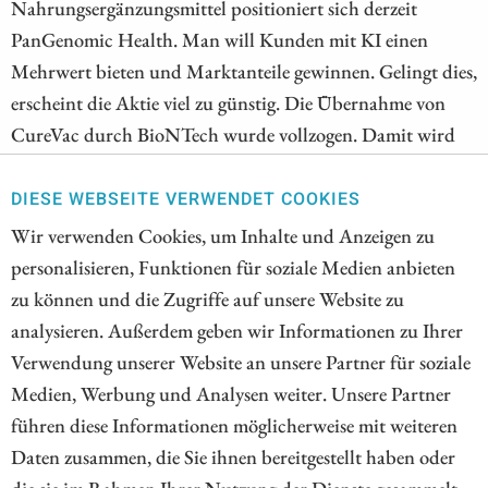
Nahrungsergänzungsmittel positioniert sich derzeit
PanGenomic Health. Man will Kunden mit KI einen
Mehrwert bieten und Marktanteile gewinnen. Gelingt dies,
erscheint die Aktie viel zu günstig. Die Übernahme von
CureVac durch BioNTech wurde vollzogen. Damit wird
die Leidenszeit bei CureVac beendet. BioNTech sichert
sich unter anderem Patente und beendet elegant
DIESE WEBSEITE VERWENDET COOKIES
Rechtsstreitigkeiten.
Wir verwenden Cookies, um Inhalte und Anzeigen zu
personalisieren, Funktionen für soziale Medien anbieten
ZUM KOMMENTAR
zu können und die Zugriffe auf unsere Website zu
analysieren. Außerdem geben wir Informationen zu Ihrer
Verwendung unserer Website an unsere Partner für soziale
Medien, Werbung und Analysen weiter. Unsere Partner
15
27
28
29
30
31
32
33
führen diese Informationen möglicherweise mit weiteren
Daten zusammen, die Sie ihnen bereitgestellt haben oder
die sie im Rahmen Ihrer Nutzung der Dienste gesammelt