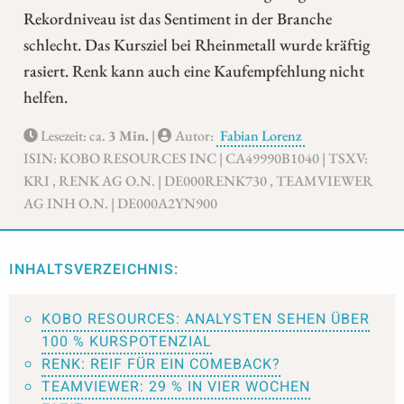
Rekordniveau ist das Sentiment in der Branche
schlecht. Das Kursziel bei Rheinmetall wurde kräftig
rasiert. Renk kann auch eine Kaufempfehlung nicht
helfen.
Lesezeit: ca.
3 Min.
|
Autor:
Fabian Lorenz
ISIN: KOBO RESOURCES INC | CA49990B1040 | TSXV:
KRI , RENK AG O.N. | DE000RENK730 , TEAMVIEWER
AG INH O.N. | DE000A2YN900
INHALTSVERZEICHNIS:
KOBO RESOURCES: ANALYSTEN SEHEN ÜBER
100 % KURSPOTENZIAL
RENK: REIF FÜR EIN COMEBACK?
TEAMVIEWER: 29 % IN VIER WOCHEN