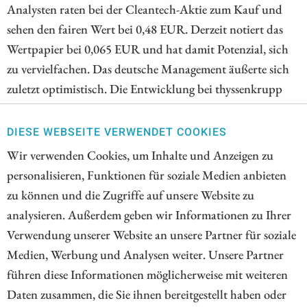
Analysten raten bei der Cleantech-Aktie zum Kauf und
sehen den fairen Wert bei 0,48 EUR. Derzeit notiert das
Wertpapier bei 0,065 EUR und hat damit Potenzial, sich
zu vervielfachen. Das deutsche Management äußerte sich
zuletzt optimistisch. Die Entwicklung bei thyssenkrupp
nucera war zuletzt weniger schwach als erwartet. Doch
reicht das, damit die deutsche Wasserstoff-Hoffnung
DIESE WEBSEITE VERWENDET COOKIES
durchstarten kann? Mit einer Pressemitteilung wollte Plug
Wir verwenden Cookies, um Inhalte und Anzeigen zu
Power zuletzt Optimismus verbreiten. Stattdessen schrillen
personalisieren, Funktionen für soziale Medien anbieten
bei Investoren die Alarmglocken. Die Aktie setzt den
zu können und die Zugriffe auf unsere Website zu
Abwärtstrend fort, denn die Liquidität könnte nicht
analysieren. Außerdem geben wir Informationen zu Ihrer
reichen und eine Kapitalerhöhung ist zu erwarten.
Verwendung unserer Website an unsere Partner für soziale
Medien, Werbung und Analysen weiter. Unsere Partner
ZUM KOMMENTAR
führen diese Informationen möglicherweise mit weiteren
Daten zusammen, die Sie ihnen bereitgestellt haben oder