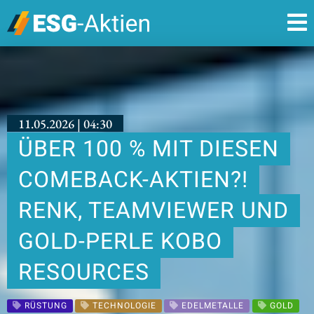
11.05.2026 | 04:30
ÜBER 100 % MIT DIESEN
COMEBACK-AKTIEN?!
RENK, TEAMVIEWER UND
GOLD-PERLE KOBO
RESOURCES
RÜSTUNG
TECHNOLOGIE
EDELMETALLE
GOLD