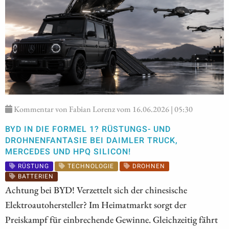
Kommentar von Fabian Lorenz vom 16.06.2026 | 05:30
BYD IN DIE FORMEL 1? RÜSTUNGS- UND
DROHNENFANTASIE BEI DAIMLER TRUCK,
MERCEDES UND HPQ SILICON!
RÜSTUNG
TECHNOLOGIE
DROHNEN
BATTERIEN
Achtung bei BYD! Verzettelt sich der chinesische
Elektroautohersteller? Im Heimatmarkt sorgt der
Preiskampf für einbrechende Gewinne. Gleichzeitig fährt