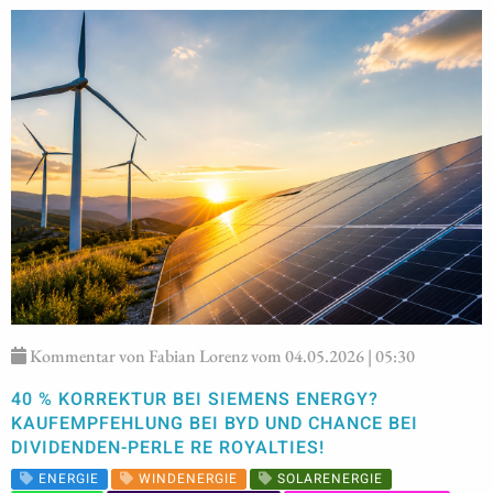
Kommentar von Fabian Lorenz vom 04.05.2026 | 05:30
40 % KORREKTUR BEI SIEMENS ENERGY?
KAUFEMPFEHLUNG BEI BYD UND CHANCE BEI
DIVIDENDEN-PERLE RE ROYALTIES!
ENERGIE
WINDENERGIE
SOLARENERGIE