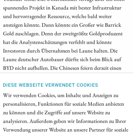
spannendes Projekt in Kanada mit bester Infrastruktur
und hervorragender Ressource, welche bald weiter
ansteigen könnte. Dann könnte ein Großer wie Barrick
Gold zuschlagen. Denn der zweitgrößte Goldproduzent
hat die Analystenschätzungen verfehlt und könnte
Investoren durch Übernahmen bei Laune halten. Die
Laune deutscher Autobauer dürfte sich beim Blick auf
BYD nicht aufhellen. Die Chinesen feiern derzeit einen
Meilenstein und kündigen ein
Milliardeninvestitionsprogramm für die Einbindung von
DIESE WEBSEITE VERWENDET COOKIES
Künstlicher Intelligenz an. Jetzt die Kaufchance nutzen?
Wir verwenden Cookies, um Inhalte und Anzeigen zu
personalisieren, Funktionen für soziale Medien anbieten
ZUM KOMMENTAR
zu können und die Zugriffe auf unsere Website zu
analysieren. Außerdem geben wir Informationen zu Ihrer
Verwendung unserer Website an unsere Partner für soziale