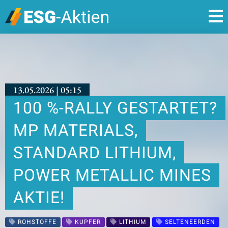
13.05.2026 | 05:15
100 %-RALLY GESTARTET?
MP MATERIALS,
STANDARD LITHIUM,
POWER METALLIC MINES
AKTIE!
ROHSTOFFE
KUPFER
LITHIUM
SELTENEERDEN