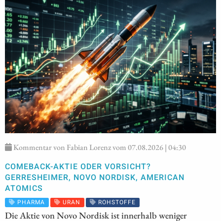
Kommentar von Fabian Lorenz vom 07.08.2026 | 04:30
COMEBACK-AKTIE ODER VORSICHT?
GERRESHEIMER, NOVO NORDISK, AMERICAN
ATOMICS
PHARMA
URAN
ROHSTOFFE
Die Aktie von Novo Nordisk ist innerhalb weniger