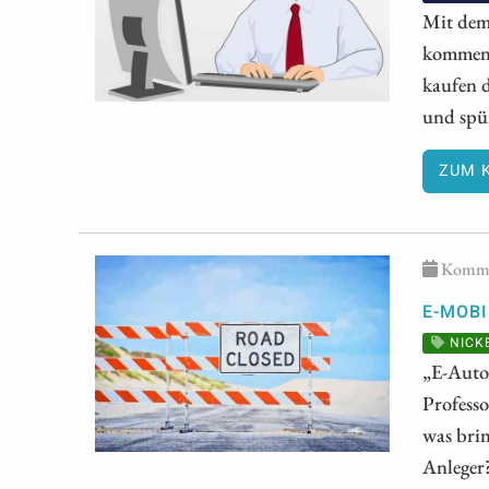
Mit dem 
kommen. 
kaufen 
und spür
ZUM 
Kommen
E-MOBI
NICK
„E-Autos
Professo
was brin
Anleger