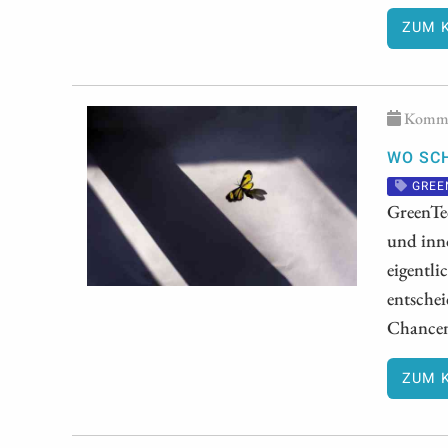
ZUM 
Kommen
WO SCH
GREE
GreenTe
und inno
eigentli
entschei
Chancen
ZUM 