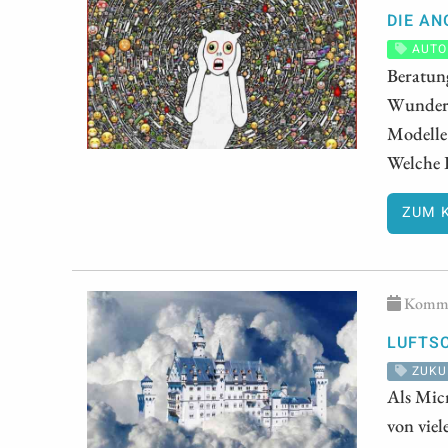
DIE AN
AUTO
Beratun
Wunder, 
Modelle
Welche R
ZUM 
Kommen
LUFTS
ZUKU
Als Mic
von viel