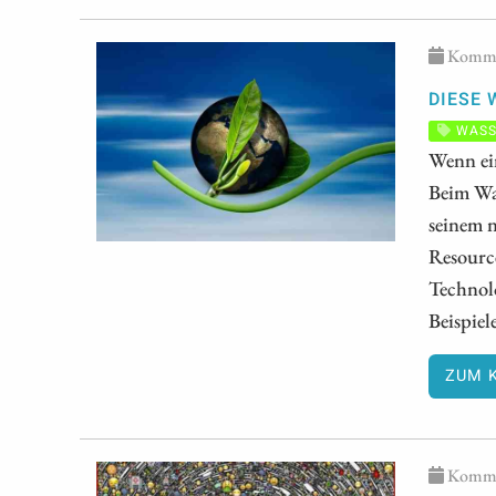
Kommen
DIESE 
WASS
Wenn ei
Beim Wa
seinem 
Resourc
Technol
Beispiel
ZUM 
Kommen