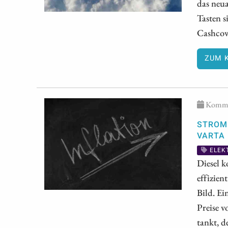
das neua
Tasten s
Cashcow
ZUM 
Kommen
STROM 
VARTA
ELEK
Diesel k
effizien
Bild. Ei
Preise v
tankt, d