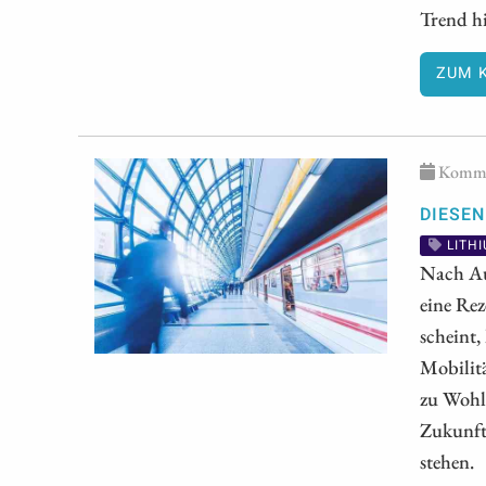
Trend h
ZUM 
Kommen
DIESEN
LITH
Nach Au
eine Rez
scheint,
Mobilitä
zu Wohl
Zukunft 
stehen.