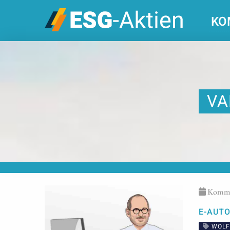
KO
VA
Kommen
E-AUTO
WOLF