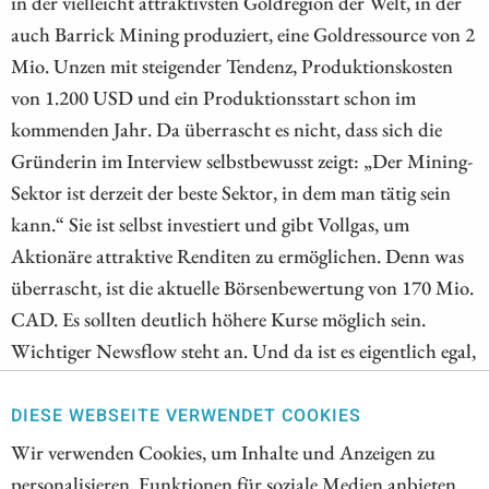
in der vielleicht attraktivsten Goldregion der Welt, in der
auch Barrick Mining produziert, eine Goldressource von 2
Mio. Unzen mit steigender Tendenz, Produktionskosten
von 1.200 USD und ein Produktionsstart schon im
kommenden Jahr. Da überrascht es nicht, dass sich die
Gründerin im Interview selbstbewusst zeigt: „Der Mining-
Sektor ist derzeit der beste Sektor, in dem man tätig sein
kann.“ Sie ist selbst investiert und gibt Vollgas, um
Aktionäre attraktive Renditen zu ermöglichen. Denn was
überrascht, ist die aktuelle Börsenbewertung von 170 Mio.
CAD. Es sollten deutlich höhere Kurse möglich sein.
Wichtiger Newsflow steht an. Und da ist es eigentlich egal,
ob der Goldpreis bei 4.000 oder 10.000 USD je Unze steht.
Wenn die Produktion startet, wird richtig "Geld
DIESE WEBSEITE VERWENDET COOKIES
gedruckt".
Wir verwenden Cookies, um Inhalte und Anzeigen zu
personalisieren, Funktionen für soziale Medien anbieten