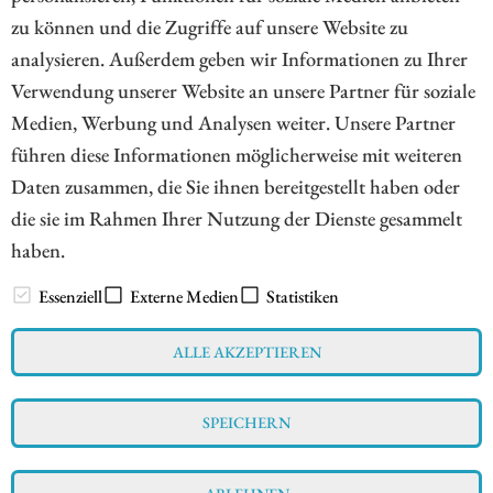
ZUM KOMMENTAR
zu können und die Zugriffe auf unsere Website zu
analysieren. Außerdem geben wir Informationen zu Ihrer
Verwendung unserer Website an unsere Partner für soziale
Medien, Werbung und Analysen weiter. Unsere Partner
4
5
6
7
8
9
10
führen diese Informationen möglicherweise mit weiteren
Daten zusammen, die Sie ihnen bereitgestellt haben oder
die sie im Rahmen Ihrer Nutzung der Dienste gesammelt
haben.
// www.esg-aktien.de - © 2026 - Informationen für Börsianer
zu ESG bewussten Unternehmen aus allen Teilen der Welt
Essenziell
Externe Medien
Statistiken
ALLE AKZEPTIEREN
Impressum
Datenschutz
Interessenskonflikt & Risikohinweis
SPEICHERN
Nutzungsbedingungen
Cookie-Einstellungen