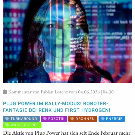
Kommentar von Fabian Lorenz vom 04.06.2026 | 04:30
PLUG POWER IM RALLY-MODUS! ROBOTER-
FANTASIE BEI RENK UND FIRST HYDROGEN!
TURNAROUND
ROBOTIK
DROHNEN
ENERGIE
WASSERSTOFF
Die Aktie von Plug Power hat sich seit Ende Februar mehr