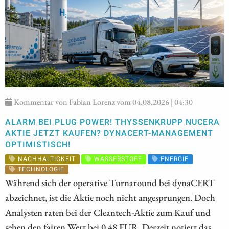
Kommentar von Fabian Lorenz vom 04.08.2026 | 04:30
ALARM BEI PLUG POWER! THYSSENKRUPP NUCERA
AKTIE JETZT KAUFEN? DYNACERT-MANAGEMENT
OPTIMISTISCH!
NACHHALTIGKEIT
WASSERSTOFF
ENERGIE
TECHNOLOGIE
Während sich der operative Turnaround bei dynaCERT
abzeichnet, ist die Aktie noch nicht angesprungen. Doch
Analysten raten bei der Cleantech-Aktie zum Kauf und
sehen den fairen Wert bei 0,48 EUR. Derzeit notiert das