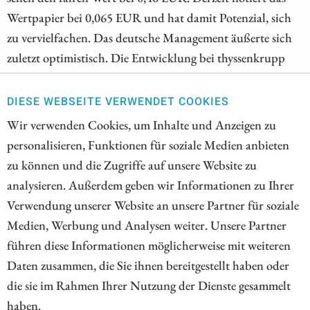
Wertpapier bei 0,065 EUR und hat damit Potenzial, sich
zu vervielfachen. Das deutsche Management äußerte sich
zuletzt optimistisch. Die Entwicklung bei thyssenkrupp
nucera war zuletzt weniger schwach als erwartet. Doch
reicht das, damit die deutsche Wasserstoff-Hoffnung
DIESE WEBSEITE VERWENDET COOKIES
durchstarten kann? Mit einer Pressemitteilung wollte Plug
Wir verwenden Cookies, um Inhalte und Anzeigen zu
Power zuletzt Optimismus verbreiten. Stattdessen schrillen
personalisieren, Funktionen für soziale Medien anbieten
bei Investoren die Alarmglocken. Die Aktie setzt den
zu können und die Zugriffe auf unsere Website zu
Abwärtstrend fort, denn die Liquidität könnte nicht
analysieren. Außerdem geben wir Informationen zu Ihrer
reichen und eine Kapitalerhöhung ist zu erwarten.
Verwendung unserer Website an unsere Partner für soziale
Medien, Werbung und Analysen weiter. Unsere Partner
ZUM KOMMENTAR
führen diese Informationen möglicherweise mit weiteren
Daten zusammen, die Sie ihnen bereitgestellt haben oder
die sie im Rahmen Ihrer Nutzung der Dienste gesammelt
haben.