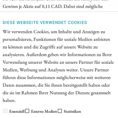
Gewinn je Aktie auf 0,11 CAD. Dabei sind mögliche
Gewinne aus der Kooperation mit Bayer noch nicht
enthalten. Bei TeamViewer sehen Analysten im zweiten
DIESE WEBSEITE VERWENDET COOKIES
Quartal 2026 erste operative Fortschritte. Insbesondere das
Wir verwenden Cookies, um Inhalte und Anzeigen zu
Geschäft mit Großkunden habe Potenzial. Doch es gibt
personalisieren, Funktionen für soziale Medien anbieten
auch kritischere Stimmen zum deutschen
zu können und die Zugriffe auf unsere Website zu
Softwareunternehmen. Bei Atoss Software sind Analysten
analysieren. Außerdem geben wir Informationen zu Ihrer
bullisch. Kann die Aktie auf 135 EUR steigen?
Verwendung unserer Website an unsere Partner für soziale
Medien, Werbung und Analysen weiter. Unsere Partner
ZUM KOMMENTAR
führen diese Informationen möglicherweise mit weiteren
Daten zusammen, die Sie ihnen bereitgestellt haben oder
die sie im Rahmen Ihrer Nutzung der Dienste gesammelt
haben.
// www.esg-aktien.de - © 2026 - Informationen für Börsianer
zu ESG bewussten Unternehmen aus allen Teilen der Welt
Essenziell
Externe Medien
Statistiken