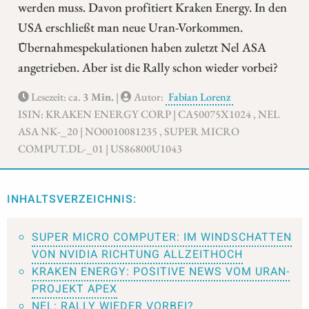
werden muss. Davon profitiert Kraken Energy. In den
USA erschließt man neue Uran-Vorkommen.
Übernahmespekulationen haben zuletzt Nel ASA
angetrieben. Aber ist die Rally schon wieder vorbei?
Lesezeit: ca.
3 Min.
|
Autor:
Fabian Lorenz
ISIN: KRAKEN ENERGY CORP | CA50075X1024 , NEL
ASA NK-_20 | NO0010081235 , SUPER MICRO
COMPUT.DL-_01 | US86800U1043
INHALTSVERZEICHNIS:
SUPER MICRO COMPUTER: IM WINDSCHATTEN
VON NVIDIA RICHTUNG ALLZEITHOCH
KRAKEN ENERGY: POSITIVE NEWS VOM URAN-
PROJEKT APEX
NEL: RALLY WIEDER VORBEI?