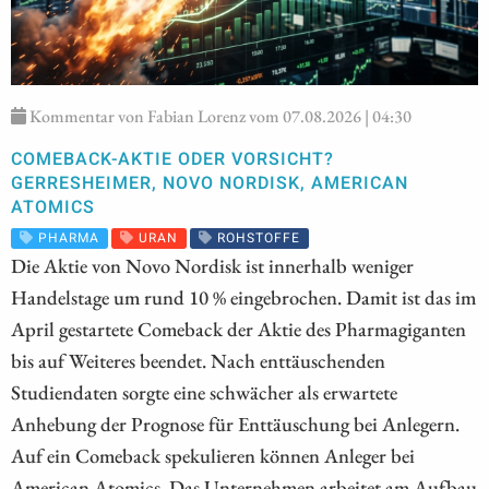
Kommentar von Fabian Lorenz vom 07.08.2026 | 04:30
COMEBACK-AKTIE ODER VORSICHT?
GERRESHEIMER, NOVO NORDISK, AMERICAN
ATOMICS
PHARMA
URAN
ROHSTOFFE
Die Aktie von Novo Nordisk ist innerhalb weniger
Handelstage um rund 10 % eingebrochen. Damit ist das im
April gestartete Comeback der Aktie des Pharmagiganten
bis auf Weiteres beendet. Nach enttäuschenden
Studiendaten sorgte eine schwächer als erwartete
Anhebung der Prognose für Enttäuschung bei Anlegern.
Auf ein Comeback spekulieren können Anleger bei
American Atomics. Das Unternehmen arbeitet am Aufbau