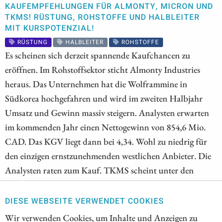
KAUFEMPFEHLUNGEN FÜR ALMONTY, MICRON UND
TKMS! RÜSTUNG, ROHSTOFFE UND HALBLEITER
MIT KURSPOTENZIAL!
RÜSTUNG
HALBLEITER
ROHSTOFFE
Es scheinen sich derzeit spannende Kaufchancen zu
eröffnen. Im Rohstoffsektor sticht Almonty Industries
heraus. Das Unternehmen hat die Wolframmine in
Südkorea hochgefahren und wird im zweiten Halbjahr
Umsatz und Gewinn massiv steigern. Analysten erwarten
im kommenden Jahr einen Nettogewinn von 854,6 Mio.
CAD. Das KGV liegt dann bei 4,34. Wohl zu niedrig für
den einzigen ernstzunehmenden westlichen Anbieter. Die
Analysten raten zum Kauf. TKMS scheint unter den
schwächelnden Rüstungsunternehmen herauszuragen.
Analysten verweisen auf den riesigen Auftragsbestand.
DIESE WEBSEITE VERWENDET COOKIES
Dieser könnte Planbarkeit bis in die 2040er-Jahre bieten.
Wir verwenden Cookies, um Inhalte und Anzeigen zu