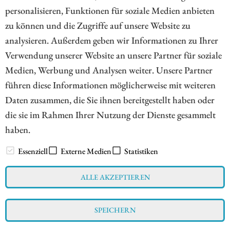
Nichts für schwache Nerven bleibt Micron. Nach der
personalisieren, Funktionen für soziale Medien anbieten
historischen Kursrally sorgen sich Anleger wegen
zu können und die Zugriffe auf unsere Website zu
möglicher Überkapazitäten. Auch Micron investiert
analysieren. Außerdem geben wir Informationen zu Ihrer
Milliarden. Analysten beruhigen.
Verwendung unserer Website an unsere Partner für soziale
Medien, Werbung und Analysen weiter. Unsere Partner
ZUM KOMMENTAR
führen diese Informationen möglicherweise mit weiteren
Daten zusammen, die Sie ihnen bereitgestellt haben oder
die sie im Rahmen Ihrer Nutzung der Dienste gesammelt
haben.
// www.esg-aktien.de - © 2026 - Informationen für Börsianer
zu ESG bewussten Unternehmen aus allen Teilen der Welt
Essenziell
Externe Medien
Statistiken
ALLE AKZEPTIEREN
Impressum
Datenschutz
Interessenskonflikt & Risikohinweis
SPEICHERN
Nutzungsbedingungen
Cookie-Einstellungen