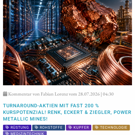
Kommentar von Fabian Lorenz vom 28.07.2026 | 04:30
TURNAROUND-AKTIEN MIT FAST 200 %
KURSPOTENZIAL! RENK, ECKERT & ZIEGLER, POWER
METALLIC MINES!
RÜSTUNG
ROHSTOFFE
KUPFER
TECHNOLOGIE
MEDIZINTECHNIK