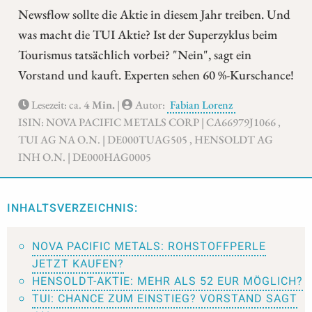
Newsflow sollte die Aktie in diesem Jahr treiben. Und
was macht die TUI Aktie? Ist der Superzyklus beim
Tourismus tatsächlich vorbei? "Nein", sagt ein
Vorstand und kauft. Experten sehen 60 %-Kurschance!
Lesezeit: ca.
4 Min.
|
Autor:
Fabian Lorenz
ISIN: NOVA PACIFIC METALS CORP | CA66979J1066 ,
TUI AG NA O.N. | DE000TUAG505 , HENSOLDT AG
INH O.N. | DE000HAG0005
INHALTSVERZEICHNIS:
NOVA PACIFIC METALS: ROHSTOFFPERLE
JETZT KAUFEN?
HENSOLDT-AKTIE: MEHR ALS 52 EUR MÖGLICH?
TUI: CHANCE ZUM EINSTIEG? VORSTAND SAGT