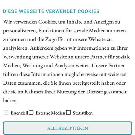
Aktienkurs und prüft sämtliche Optionen. Das
Geschäftsmodell dürfte für kapitalstarke Interessenten
DIESE WEBSEITE VERWENDET COOKIES
interessant sein. Und was macht Evotec? Das deutsche
Wir verwenden Cookies, um Inhalte und Anzeigen zu
Biotechnologieunternehmen wurde in den vergangenen
personalisieren, Funktionen für soziale Medien anbieten
Jahren immer wieder als Übernahmekandidat gehandelt.
zu können und die Zugriffe auf unsere Website zu
Entsprechende Spekulationen sorgten regelmäßig für
analysieren. Außerdem geben wir Informationen zu Ihrer
kräftige Kurssprünge. Wie sieht es derzeit aus?
Verwendung unserer Website an unsere Partner für soziale
Medien, Werbung und Analysen weiter. Unsere Partner
ZUM KOMMENTAR
führen diese Informationen möglicherweise mit weiteren
Daten zusammen, die Sie ihnen bereitgestellt haben oder
die sie im Rahmen Ihrer Nutzung der Dienste gesammelt
haben.
// www.esg-aktien.de - © 2026 - Informationen für Börsianer
zu ESG bewussten Unternehmen aus allen Teilen der Welt
Essenziell
Externe Medien
Statistiken
ALLE AKZEPTIEREN
Impressum