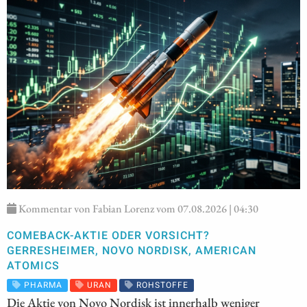
Kommentar von Fabian Lorenz vom 07.08.2026 | 04:30
COMEBACK-AKTIE ODER VORSICHT?
GERRESHEIMER, NOVO NORDISK, AMERICAN
ATOMICS
PHARMA
URAN
ROHSTOFFE
Die Aktie von Novo Nordisk ist innerhalb weniger