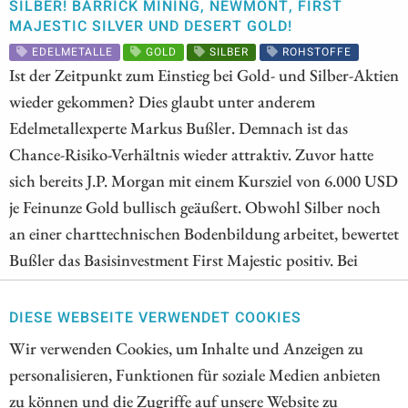
SILBER! BARRICK MINING, NEWMONT, FIRST
MAJESTIC SILVER UND DESERT GOLD!
EDELMETALLE
GOLD
SILBER
ROHSTOFFE
Ist der Zeitpunkt zum Einstieg bei Gold- und Silber-Aktien
wieder gekommen? Dies glaubt unter anderem
Edelmetallexperte Markus Bußler. Demnach ist das
Chance-Risiko-Verhältnis wieder attraktiv. Zuvor hatte
sich bereits J.P. Morgan mit einem Kursziel von 6.000 USD
je Feinunze Gold bullisch geäußert. Obwohl Silber noch
an einer charttechnischen Bodenbildung arbeitet, bewertet
Bußler das Basisinvestment First Majestic positiv. Bei
Barrick war es zuvor eher skeptisch. Vielleicht gibt es
jedoch im August positive News. Eine Sommerrally trauen
DIESE WEBSEITE VERWENDET COOKIES
die Analysten von GBC Research der Aktie von Desert
Wir verwenden Cookies, um Inhalte und Anzeigen zu
Gold zu. Das Unternehmen startet die Goldproduktion in
personalisieren, Funktionen für soziale Medien anbieten
einem kleinen Abschnitt seines riesigen SMSZ-Projekts.
zu können und die Zugriffe auf unsere Website zu