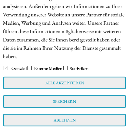
Die dort erzielbaren Cashflows übersteigen bereits die
analysieren. Außerdem geben wir Informationen zu Ihrer
Börsenbewertung.
Verwendung unserer Website an unsere Partner für soziale
Medien, Werbung und Analysen weiter. Unsere Partner
ZUM KOMMENTAR
führen diese Informationen möglicherweise mit weiteren
Daten zusammen, die Sie ihnen bereitgestellt haben oder
die sie im Rahmen Ihrer Nutzung der Dienste gesammelt
haben.
// www.esg-aktien.de - © 2026 - Informationen für Börsianer
zu ESG bewussten Unternehmen aus allen Teilen der Welt
Essenziell
Externe Medien
Statistiken
ALLE AKZEPTIEREN
Impressum
Datenschutz
Interessenskonflikt & Risikohinweis
SPEICHERN
Nutzungsbedingungen
Cookie-Einstellungen
ABLEHNEN