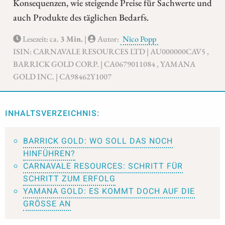
Konsequenzen, wie steigende Preise für Sachwerte und
auch Produkte des täglichen Bedarfs.
Lesezeit: ca.
3 Min.
|
Autor:
Nico Popp
ISIN: CARNAVALE RESOURCES LTD | AU000000CAV5 ,
BARRICK GOLD CORP. | CA0679011084 , YAMANA
GOLD INC. | CA98462Y1007
INHALTSVERZEICHNIS:
BARRICK GOLD: WO SOLL DAS NOCH
HINFÜHREN?
CARNAVALE RESOURCES: SCHRITT FÜR
SCHRITT ZUM ERFOLG
YAMANA GOLD: ES KOMMT DOCH AUF DIE
GRÖSSE AN