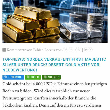
Kommentar von Fabian Lorenz vom 03.08.2026 | 05:00
TOP-NEWS: NORDEX VERKAUFEN? FIRST MAJESTIC
SILVER UNTER DRUCK! DESERT GOLD AKTIE VOR
NEUBEWERTUNG!
ENERGIE
GOLD
SILBER
Gold scheint bei 4.000 USD je Feinunze einen langfristigen
Boden zu bilden. Wird dies tatsächlich zur neuen
Preisuntergrenze, dürften innerhalb der Branche die
Sektkorken knallen. Denn auf diesem Niveau verdienen