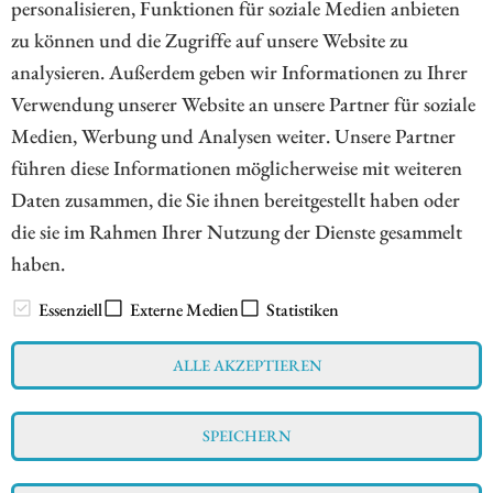
personalisieren, Funktionen für soziale Medien anbieten
einzelnen Förderländern bestehen. Für einen zusätzlichen
zu können und die Zugriffe auf unsere Website zu
Hebel auf den Goldpreis bieten sich
analysieren. Außerdem geben wir Informationen zu Ihrer
Explorationsunternehmen zur Depotbeimischung an.
Verwendung unserer Website an unsere Partner für soziale
Medien, Werbung und Analysen weiter. Unsere Partner
ZUM KOMMENTAR
führen diese Informationen möglicherweise mit weiteren
Daten zusammen, die Sie ihnen bereitgestellt haben oder
die sie im Rahmen Ihrer Nutzung der Dienste gesammelt
haben.
// www.esg-aktien.de - © 2026 - Informationen für Börsianer
zu ESG bewussten Unternehmen aus allen Teilen der Welt
Essenziell
Externe Medien
Statistiken
ALLE AKZEPTIEREN
Impressum
Datenschutz
Interessenskonflikt & Risikohinweis
SPEICHERN
Nutzungsbedingungen
Cookie-Einstellungen