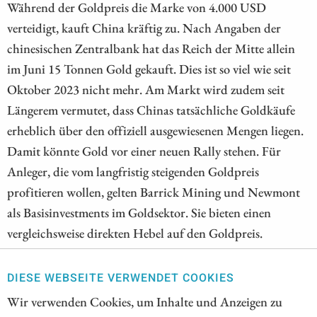
Während der Goldpreis die Marke von 4.000 USD
verteidigt, kauft China kräftig zu. Nach Angaben der
chinesischen Zentralbank hat das Reich der Mitte allein
im Juni 15 Tonnen Gold gekauft. Dies ist so viel wie seit
Oktober 2023 nicht mehr. Am Markt wird zudem seit
Längerem vermutet, dass Chinas tatsächliche Goldkäufe
erheblich über den offiziell ausgewiesenen Mengen liegen.
Damit könnte Gold vor einer neuen Rally stehen. Für
Anleger, die vom langfristig steigenden Goldpreis
profitieren wollen, gelten Barrick Mining und Newmont
als Basisinvestments im Goldsektor. Sie bieten einen
vergleichsweise direkten Hebel auf den Goldpreis.
Steigende Verkaufspreise können sich bei stabilen
Förderkosten überproportional auf Cashflow und Gewinn
DIESE WEBSEITE VERWENDET COOKIES
auswirken. Gleichzeitig bleiben operative Risiken,
Wir verwenden Cookies, um Inhalte und Anzeigen zu
Kostensteigerungen und politische Unsicherheiten in