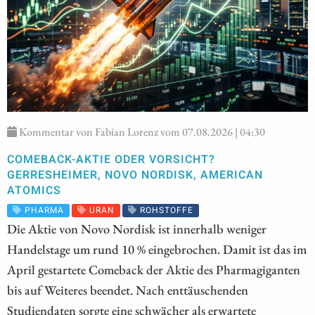
Kommentar von Fabian Lorenz vom 07.08.2026 | 04:30
COMEBACK-AKTIE ODER VORSICHT?
GERRESHEIMER, NOVO NORDISK, AMERICAN
ATOMICS
PHARMA
URAN
ROHSTOFFE
Die Aktie von Novo Nordisk ist innerhalb weniger
Handelstage um rund 10 % eingebrochen. Damit ist das im
April gestartete Comeback der Aktie des Pharmagiganten
bis auf Weiteres beendet. Nach enttäuschenden
Studiendaten sorgte eine schwächer als erwartete