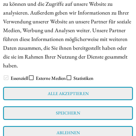
Jahren immer wieder als Übernahmekandidat gehandelt.
zu können und die Zugriffe auf unsere Website zu
Entsprechende Spekulationen sorgten regelmäßig für
analysieren. Außerdem geben wir Informationen zu Ihrer
kräftige Kurssprünge. Wie sieht es derzeit aus?
Verwendung unserer Website an unsere Partner für soziale
Medien, Werbung und Analysen weiter. Unsere Partner
ZUM KOMMENTAR
führen diese Informationen möglicherweise mit weiteren
Daten zusammen, die Sie ihnen bereitgestellt haben oder
die sie im Rahmen Ihrer Nutzung der Dienste gesammelt
haben.
// www.esg-aktien.de - © 2026 - Informationen für Börsianer
zu ESG bewussten Unternehmen aus allen Teilen der Welt
Essenziell
Externe Medien
Statistiken
ALLE AKZEPTIEREN
Impressum
Datenschutz
Interessenskonflikt & Risikohinweis
SPEICHERN
Nutzungsbedingungen
Cookie-Einstellungen
ABLEHNEN