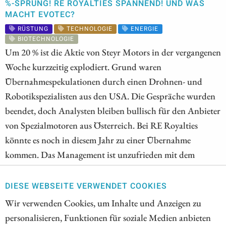
%-SPRUNG! RE ROYALTIES SPANNEND! UND WAS
MACHT EVOTEC?
RÜSTUNG
TECHNOLOGIE
ENERGIE
BIOTECHNOLOGIE
Um 20 % ist die Aktie von Steyr Motors in der vergangenen
Woche kurzzeitig explodiert. Grund waren
Übernahmespekulationen durch einen Drohnen- und
Robotikspezialisten aus den USA. Die Gespräche wurden
beendet, doch Analysten bleiben bullisch für den Anbieter
von Spezialmotoren aus Österreich. Bei RE Royalties
könnte es noch in diesem Jahr zu einer Übernahme
kommen. Das Management ist unzufrieden mit dem
Aktienkurs und prüft sämtliche Optionen. Das
Geschäftsmodell dürfte für kapitalstarke Interessenten
DIESE WEBSEITE VERWENDET COOKIES
interessant sein. Und was macht Evotec? Das deutsche
Wir verwenden Cookies, um Inhalte und Anzeigen zu
Biotechnologieunternehmen wurde in den vergangenen
personalisieren, Funktionen für soziale Medien anbieten