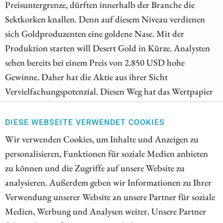
Preisuntergrenze, dürften innerhalb der Branche die
Sektkorken knallen. Denn auf diesem Niveau verdienen
sich Goldproduzenten eine goldene Nase. Mit der
Produktion starten will Desert Gold in Kürze. Analysten
sehen bereits bei einem Preis von 2.850 USD hohe
Gewinne. Daher hat die Aktie aus ihrer Sicht
Vervielfachungspotenzial. Diesen Weg hat das Wertpapier
von Nordex in den vergangenen Jahren bereits genommen.
Daher ist es auch nicht verwunderlich, dass die Aktie auf
DIESE WEBSEITE VERWENDET COOKIES
die starken Quartalszahlen verhalten reagiert hat. Ein
Wir verwenden Cookies, um Inhalte und Anzeigen zu
Analyst rät sogar zum Verkauf. Überraschender war der
personalisieren, Funktionen für soziale Medien anbieten
Abverkauf nach den starken Zahlen bei First Majestic
zu können und die Zugriffe auf unsere Website zu
Silver. Dabei scheint auch der Silberpreis endlich einen
analysieren. Außerdem geben wir Informationen zu Ihrer
Boden gefunden zu haben.
Verwendung unserer Website an unsere Partner für soziale
Medien, Werbung und Analysen weiter. Unsere Partner
ZUM KOMMENTAR