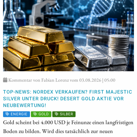
Kommentar von Fabian Lorenz vom 03.08.2026 | 05:00
TOP-NEWS: NORDEX VERKAUFEN? FIRST MAJESTIC
SILVER UNTER DRUCK! DESERT GOLD AKTIE VOR
NEUBEWERTUNG!
ENERGIE
GOLD
SILBER
Gold scheint bei 4.000 USD je Feinunze einen langfristigen
Boden zu bilden. Wird dies tatsächlich zur neuen