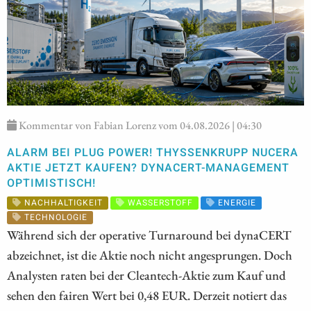
Kommentar von Fabian Lorenz vom 04.08.2026 | 04:30
ALARM BEI PLUG POWER! THYSSENKRUPP NUCERA
AKTIE JETZT KAUFEN? DYNACERT-MANAGEMENT
OPTIMISTISCH!
NACHHALTIGKEIT
WASSERSTOFF
ENERGIE
TECHNOLOGIE
Während sich der operative Turnaround bei dynaCERT
abzeichnet, ist die Aktie noch nicht angesprungen. Doch
Analysten raten bei der Cleantech-Aktie zum Kauf und
sehen den fairen Wert bei 0,48 EUR. Derzeit notiert das